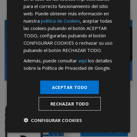
SABER MÁS
para el correcto funcionamiento del sitio
web. Puede obtener más información en
nuestra
política de Cookies
, aceptar todas
las cookies pulsando el botón
ACEPTAR
Mayoristas de Ferretería:
TODO
, configurarlas pulsando el botón
Hacemos realidad su negocio
CONFIGURAR COOKIES
o rechazar su uso
pulsando el botón
RECHAZAR TODO
.
Hazte franquiciado
de
Maurer Point
Además, puede consultar
aquí
los detalles
sobre la Política de Privacidad de Google.
SABER MÁS
ACEPTAR TODO
Aplicación Oficial AFT
RECHAZAR TODO
PARA SMARTPHONES
& TABLETS
CONFIGURAR COOKIES
INFÓRMATE AQUÍ