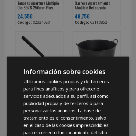
Tenazas Apertura Multiple
Barrera Aparcamiento
Din 8976 250mm Plus.
Abatible Reforzada
24,55€
48,75€
Código:
02324080
Código:
03110852
Información sobre cookies
Cepillo Manual Bujias Fino
Capazo Plastico Negro
Utilizamos cookies propias y de terceros
18cm
Numero 2 42 Litros
para fines analíticos y para ofrecerle
1,55€
5,60€
servicios adecuados a su perfil, así como
Código:
02220006
Código:
10010039
publicidad propia y de terceros o para
personalizar los anuncios. La base de
tratamiento es el consentimiento, salvo
VER TODOS
en el caso de las cookies imprescindibles
para el correcto funcionamiento del sitio