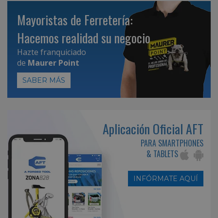
Mayoristas de Ferretería:
Hacemos realidad su negocio
Hazte franquiciado
de
Maurer Point
SABER MÁS
Aplicación Oficial AFT
PARA SMARTPHONES
& TABLETS
INFÓRMATE AQUÍ