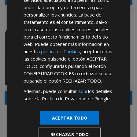
publicidad propia y de terceros o para
personalizar los anuncios. La base de
Aplicación Oficial AFT
tratamiento es el consentimiento, salvo
en el caso de las cookies imprescindibles
PARA SMARTPHONES
para el correcto funcionamiento del sitio
& TABLETS
web. Puede obtener más información en
nuestra
política de Cookies
, aceptar todas
INFÓRMATE AQUÍ
las cookies pulsando el botón
ACEPTAR
TODO
, configurarlas pulsando el botón
CONFIGURAR COOKIES
o rechazar su uso
pulsando el botón
RECHAZAR TODO
.
Además, puede consultar
aquí
los detalles
CONTACTE CON NOSOTROS
sobre la Política de Privacidad de Google.
TELÉFONO:
958 208 900
ACEPTAR TODO
(34)
EXTENSIONES CENTRALITA:
PEDIDOS/COMERCIAL
3230 / 3232 / 3205
RECHAZAR TODO