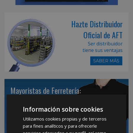
Hazte Distribuidor
Oficial de AFT
Ser distribuidor
tiene sus ventajas
SABER MÁS
Mayoristas de Ferretería:
Hacemos realidad su negocio
Información sobre cookies
Hazte franquiciado
de
Maurer Point
Utilizamos cookies propias y de terceros
para fines analíticos y para ofrecerle
SABER MÁS
servicios adecuados a su perfil, así como