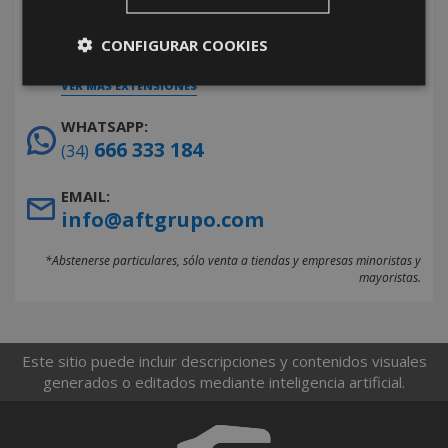
CLAVES WEB/APP
3205 / 3208 / 3312
INCIDENCIAS
3243 / 3300
CONFIGURAR COOKIES
FACTURACIÓN
3204 / 3205 / 3208
VER MÁS EXTENSIONES
WHATSAPP:
666 333 184
(34)
EMAIL:
info@aftgrupo.com
*Abstenerse particulares, sólo venta a tiendas y empresas minoristas y
mayoristas.
Este sitio puede incluir descripciones y contenidos visuales
generados o editados mediante inteligencia artificial.