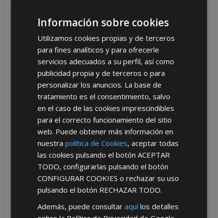
Tu mejor opción de bases y
Información sobre cookies
clavijas con AFT
Utilizamos cookies propias y de terceros
Escoger AFT como tu proveedor de bases y
para fines analíticos y para ofrecerle
clavijas significa optar por una empresa que
servicios adecuados a su perfil, así como
entiende tus necesidades y se esfuerza por
publicidad propia y de terceros o para
satisfacerlas.
Nuestra reputación como líderes
en el sector mayorista
nos permite ofrecer
personalizar los anuncios. La base de
productos que no solo cumplen, sino que superan
tratamiento es el consentimiento, salvo
las expectativas de nuestros clientes. Ya sea que
en el caso de las cookies imprescindibles
necesites grandes volúmenes para una
para el correcto funcionamiento del sitio
construcción o simplemente quieras renovar tu
web. Puede obtener más información en
inventario, AFT es tu mejor opción.
nuestra
política de Cookies
, aceptar todas
Te invitamos a contactar a nuestro equipo de
las cookies pulsando el botón
ACEPTAR
ventas
para más información y para descubrir
TODO
, configurarlas pulsando el botón
cómo nuestros productos pueden ayudarte a
CONFIGURAR COOKIES
o rechazar su uso
lograr tus objetivos de proyecto con eficacia y
pulsando el botón
RECHAZAR TODO
.
dentro de tu presupuesto. AFT, tu socio confiable
Además, puede consultar
aquí
los detalles
en ferretería mayorista, está aquí para asegurar
el éxito de tus proyectos con las mejores bases y
sobre la Política de Privacidad de Google.