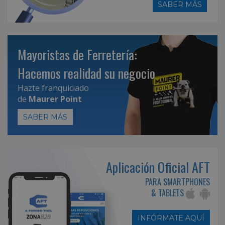
SABER MÁS
Mayoristas de Ferretería:
Hacemos realidad su negocio
Hazte franquiciado
de
Maurer Point
SABER MÁS
Aplicación Oficial AFT
PARA SMARTPHONES
& TABLETS
INFÓRMATE AQUÍ