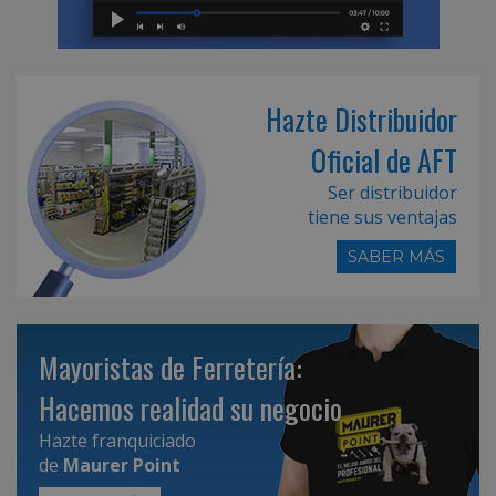
Hazte Distribuidor
Oficial de AFT
Ser distribuidor
tiene sus ventajas
SABER MÁS
Mayoristas de Ferretería:
Hacemos realidad su negocio
Hazte franquiciado
de
Maurer Point