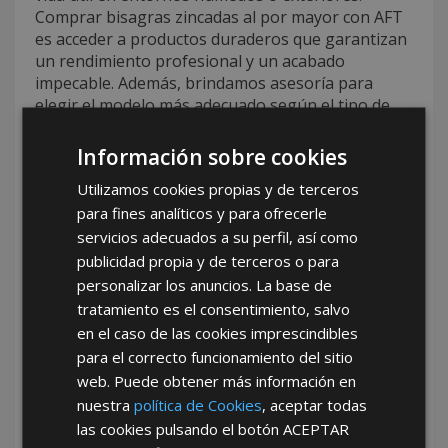
Comprar bisagras zincadas al por mayor con AFT
es acceder a productos duraderos que garantizan
un rendimiento profesional y un acabado
impecable. Además, brindamos asesoría para
elegir el modelo más adecuado según el tipo de
puerta, estructura o soporte. Nuestro equipo está
enfocado en facilitar cada etapa del proceso de
Información sobre cookies
compra, desde la selección hasta la entrega,
Utilizamos cookies propias y de terceros
asegurando una experiencia comercial fluida y
para fines analíticos y para ofrecerle
efectiva.
servicios adecuados a su perfil, así como
Tu mejor opción de mayorista de
publicidad propia y de terceros o para
ferretería con AFT
personalizar los anuncios. La base de
tratamiento es el consentimiento, salvo
AFT es
tu mejor opción de mayorista de
en el caso de las cookies imprescindibles
ferretería
si buscas un proveedor serio, con
para el correcto funcionamiento del sitio
experiencia y enfocado en ofrecer productos que
web. Puede obtener más información en
realmente marquen la diferencia. Como proveedor
nuestra
política de Cookies
, aceptar todas
de bisagras zincadas y como mayorista de
bisagras zincadas, destacamos por nuestra
las cookies pulsando el botón
ACEPTAR