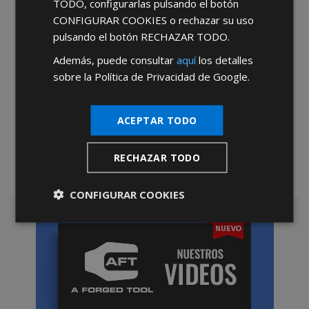
capacidad para adaptarnos a cada cliente,
TODO
, configurarlas pulsando el botón
brindando soluciones rápidas, efectivas y con una
CONFIGURAR COOKIES
o rechazar su uso
atención completamente personalizada. Nuestro
pulsando el botón
RECHAZAR TODO
.
catálogo de bisagras zincadas al por mayor está
Además, puede consultar
aquí
los detalles
diseñado para satisfacer las expectativas de
sobre la Política de Privacidad de Google.
profesionales exigentes que buscan herramientas
confiables para su trabajo diario. En AFT
combinamos calidad, compromiso y agilidad,
ACEPTAR TODO
consolidándonos como tu mejor opción de
mayorista de ferretería para todo tipo de
proyectos, con productos que garantizan
RECHAZAR TODO
resultados sólidos y duraderos.
CONFIGURAR COOKIES