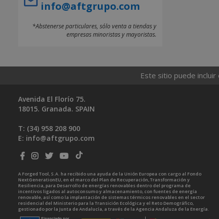
info@aftgrupo.com
*Abstenerse particulares, sólo venta a tiendas y
empresas minoristas y mayoristas.
Este sitio puede incluir
Avenida El Florío 75.
18015. Granada. SPAIN
T: (34)
958 208 900
E:
info@aftgrupo.com
A Forged Tool, S.A. ha recibido una ayuda de la Unión Europea con cargo al Fondo
NextGenerationEU, en el marco del Plan de Recuperación, Transformación y
Resiliencia, para Desarrollo de energías renovables dentro del programa de
incentivos ligados al autoconsumo y almacenamiento, con fuentes de energía
renovable, así como la implantación de sistemas térmicos renovables en el sector
residencial del Ministerio para la Transición Ecológica y el Reto Demográfico,
gestionado por la Junta de Andalucía, a través de la Agencia Andaluza de la Energía.