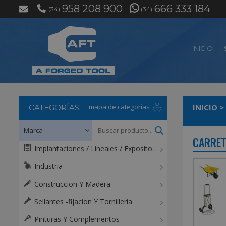
958 208 900
666 333 184
(34)
(34)
INICIO
mapa de categorías
INICIO
>
CATEGORÍAS
CARRET
Implantaciones / Lineales / Expositores / Mostradores
Industria
Construccion Y Madera
Sellantes -fijacion Y Tornilleria
Pinturas Y Complementos