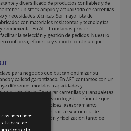
tante y diversificado de productos confiables y de
mantener un stock amplio y actualizado de carretillas
so y necesidades técnicas. Ser mayorista de
fabricados con materiales resistentes y tecnologías
y rendimiento. En AFT brindamos precios
cilitar la selección y gestión de pedidos. Nuestro
en confianza, eficiencia y soporte continuo que
yor
 clave para negocios que buscan optimizar su
manda y calidad garantizada. En AFT contamos con un
luye diferentes modelos, capacidades y
 en el uso diario. Comprar carretillas y transpaletas
ales flexibles y un servicio logístico eficiente que
amos cada pedido con rapidez, asesoramiento
oma de decisiones y mejorar la experiencia de
rvicios adecuados
 garantiza la satisfacción y fidelización tanto de
os. La base de
para el correcto