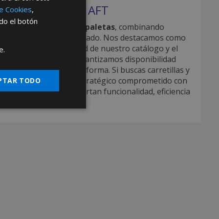
transpaletas con AFT
de Cookies
,
ndo el botón
de carretillas y transpaletas
, combinando
ecesidades reales del mercado. Nos destacamos como
 productos, la diversidad de nuestro catálogo y el
e.
illas y transpaletas, garantizamos disponibilidad
la entrega en tiempo y forma. Si buscas carretillas y
 encontrarás un socio estratégico comprometido con
PTAR TODO
 con productos que aportan funcionalidad, eficiencia
.