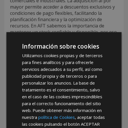
comerciales e industriales. La adquisición al por
mayor permite acceder a descuentos exclusivos y
condiciones de pago flexibles, facilitando la
planificación financiera y la optimización de
recursos. En AFT sabemos la importancia de
mantener un stock confiable y disponible, por eso
brindamos un servicio mayorista que asegura
disponibilidad inmediata, rapidez en la entrega y
Información sobre cookies
soporte técnico continuo, garantizando la
Utilizamos cookies propias y de terceros
satisfacción total de nuestros clientes.
para fines analíticos y para ofrecerle
Tu mejor opción de
servicios adecuados a su perfil, así como
publicidad propia y de terceros o para
mayorista de cerraduras
personalizar los anuncios. La base de
Wolfpack con AFT
tratamiento es el consentimiento, salvo
en el caso de las cookies imprescindibles
Si buscas
tu mejor opción de mayorista de
para el correcto funcionamiento del sitio
cerraduras Wolfpack
, AFT destaca por su
web. Puede obtener más información en
compromiso con la calidad, la atención
nuestra
política de Cookies
, aceptar todas
personalizada y una amplia variedad de productos
las cookies pulsando el botón
ACEPTAR
que incluyen cerraduras Wolfpack y otros