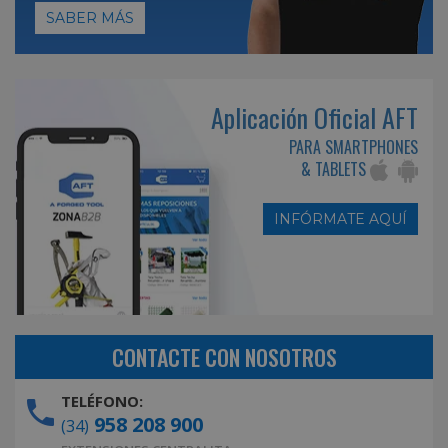
SABER MÁS
Aplicación Oficial AFT
PARA SMARTPHONES
& TABLETS
INFÓRMATE AQUÍ
CONTACTE CON NOSOTROS
TELÉFONO:
958 208 900
(34)