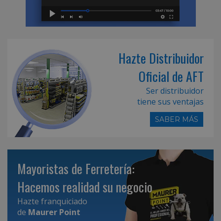
Hazte Distribuidor
Oficial de AFT
Ser distribuidor
tiene sus ventajas
SABER MÁS
Mayoristas de Ferretería:
Hacemos realidad su negocio
Hazte franquiciado
de
Maurer Point