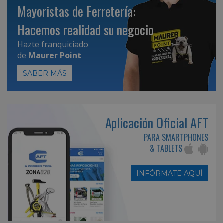
Mayoristas de Ferretería:
Hacemos realidad su negocio
Hazte franquiciado
de
Maurer Point
SABER MÁS
Aplicación Oficial AFT
PARA SMARTPHONES
& TABLETS
INFÓRMATE AQUÍ