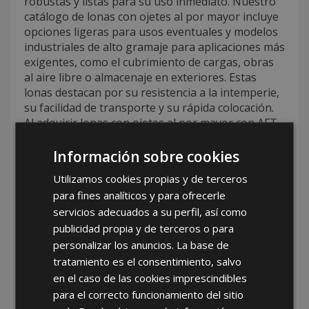
robustas y listas para su uso inmediato. Nuestro
catálogo de lonas con ojetes al por mayor incluye
opciones ligeras para usos eventuales y modelos
industriales de alto gramaje para aplicaciones más
exigentes, como el cubrimiento de cargas, obras
al aire libre o almacenaje en exteriores. Estas
lonas destacan por su resistencia a la intemperie,
su facilidad de transporte y su rápida colocación.
Al adquirir lonas con ojetes al por mayor con AFT,
nuestros clientes obtienen acceso a productos de
gran demanda, preparados para su
Información sobre cookies
comercialización en formatos unitarios o en packs
Utilizamos cookies propias y de terceros
según las preferencias del distribuidor. Nos
para fines analíticos y para ofrecerle
aseguramos de ofrecer siempre un stock
servicios adecuados a su perfil, así como
suficiente, precios competitivos y un servicio ágil
publicidad propia y de terceros o para
para que cada operación sea fluida y satisfactoria.
personalizar los anuncios. La base de
Tu mejor opción de mayorista de
tratamiento es el consentimiento, salvo
ferretería con AFT
en el caso de las cookies imprescindibles
para el correcto funcionamiento del sitio
En AFT somos
tu mejor opción de mayorista de