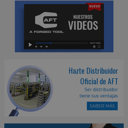
Hazte Distribuidor
Oficial de AFT
Ser distribuidor
tiene sus ventajas
SABER MÁS