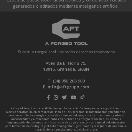
generados o editados mediante inteligencia artificial.
© 2026. A Forged Tool. Todos los derechos reservados
Avenida El Florío 75.
18015. Granada. SPAIN
T: (34)
958 208 900
E:
info@aftgrupo.com
A Forged Tool, S.A. ha recibido una ayuda de la Unión Europea con cargo al Fondo
NextGenerationEU, en el marco del Plan de Recuperación, Transformación y Resiliencia,
para Desarrollo de energías renovables dentro del programa de incentivos ligados al
autoconsumo y almacenamiento, con fuentes de energía renovable, así como la
implantación de sistemas térmicos renovables en el sector residencial del Ministerio
para la Transición Ecológica y el Reto Demográfico, gestionado por la Junta de Andalucía,
a través de la Agencia Andaluza de la Energía.