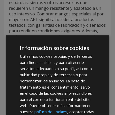
espátulas, sierras y otros accesorios que
requieren un mango resistente y adaptado a un
uso intensivo. Comprar mangos especiales al por
mayor con AFT significa acceder a productos
testados, con garantías de fabricación y diseñados
para rendir en condiciones exigentes. Además,
contamos con un equipo de atención al cliente
preparado para ofrecer recomendaciones
Información sobre cookies
específicas, ayudando a nuestros distribuidores a
elegir las mejores opciones para su mercado. Con
Utilizamos cookies propias y de terceros
AFT, cada compra de mangos especiales al por
para fines analíticos y para ofrecerle
mayor se convierte en una oportunidad de valor y
servicios adecuados a su perfil, así como
rentabilidad.
publicidad propia y de terceros o para
Tu mejor opción de mayorista de
personalizar los anuncios. La base de
ferretería con AFT
tratamiento es el consentimiento, salvo
en el caso de las cookies imprescindibles
En AFT somos
tu mejor opción de mayorista de
para el correcto funcionamiento del sitio
ferretería
porque entendemos las necesidades
web. Puede obtener más información en
reales del canal profesional y respondemos con
nuestra
política de Cookies
, aceptar todas
soluciones efectivas, adaptadas y competitivas.