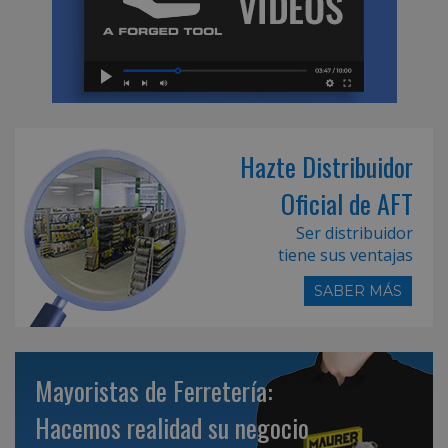
Hazte Distribuidor
Oficial de AFT
Ser distribuidor
tiene sus ventajas
SABER MÁS
Mayoristas de Ferretería:
Hacemos realidad su negocio