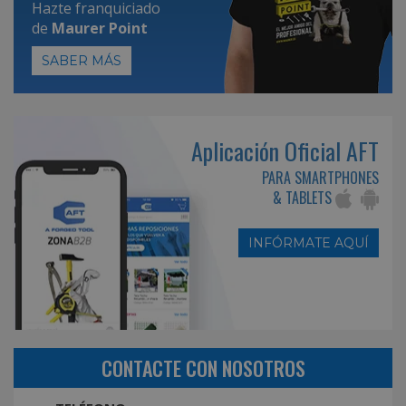
Hazte franquiciado
de
Maurer Point
SABER MÁS
Aplicación Oficial AFT
PARA SMARTPHONES
& TABLETS
INFÓRMATE AQUÍ
CONTACTE CON NOSOTROS