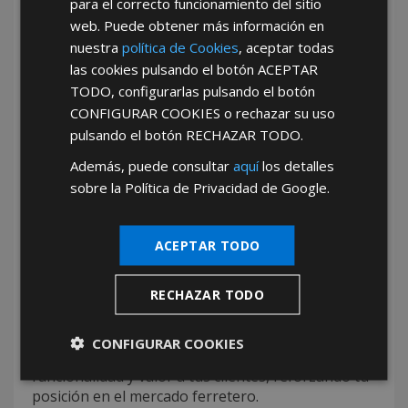
mangos para mazas con AFT
para el correcto funcionamiento del sitio
web. Puede obtener más información en
En AFT trabajamos día a día para ser
tu mejor
nuestra
política de Cookies
, aceptar todas
opción de mayorista de mangos para mazas
,
las cookies pulsando el botón
ACEPTAR
combinando calidad, variedad y un servicio
TODO
, configurarlas pulsando el botón
personalizado que se adapta a las necesidades
CONFIGURAR COOKIES
o rechazar su uso
reales del mercado. Nos destacamos como
pulsando el botón
RECHAZAR TODO
.
proveedor de mangos para mazas por la
excelencia de nuestros productos, la diversidad de
Además, puede consultar
aquí
los detalles
nuestro catálogo y el compromiso con la
sobre la Política de Privacidad de Google.
satisfacción del cliente. Como mayorista de
mangos para mazas, garantizamos disponibilidad
inmediata, precios competitivos y una logística
ACEPTAR TODO
eficiente que asegura la entrega en tiempo y
forma. Si buscas mangos para mazas al por mayor
RECHAZAR TODO
con respaldo técnico y comercial, en AFT
encontrarás un socio estratégico comprometido
con tu crecimiento. Nuestro objetivo es ayudarte a
CONFIGURAR COOKIES
consolidar tu negocio con productos que aportan
funcionalidad y valor a tus clientes, reforzando tu
posición en el mercado ferretero.