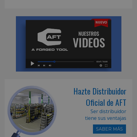
Hazte Distribuidor
Oficial de AFT
Ser distribuidor
tiene sus ventajas
SABER MÁS