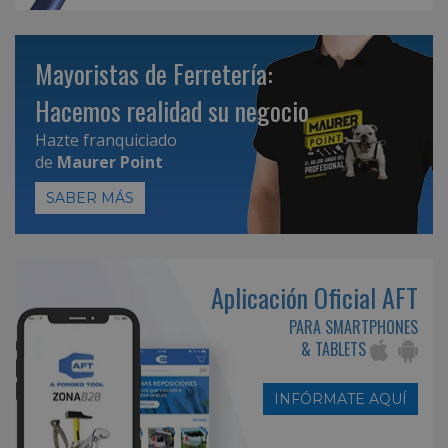
Mayoristas de Ferretería:
Hacemos realidad su negocio
Hazte franquiciado
de
Maurer Point
SABER MÁS
Aplicación Oficial AFT
PARA SMARTPHONES
& TABLETS
INFÓRMATE AQUÍ