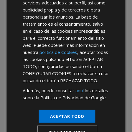
Comprar marcos mosquiteros al por mayor en
servicios adecuados a su perfil, así como
AFT es asegurar acceso a productos resistentes,
publicidad propia y de terceros o para
con excelente acabado y listos para su
personalizar los anuncios. La base de
comercialización o instalación directa. Además,
tratamiento es el consentimiento, salvo
ofrecemos formatos de venta flexibles, tanto para
en el caso de las cookies imprescindibles
stock de tienda como para servicio técnico
para el correcto funcionamiento del sitio
especializado, con la posibilidad de
web. Puede obtener más información en
personalización según colores y medidas
nuestra
política de Cookies
, aceptar todas
requeridas.
las cookies pulsando el botón
ACEPTAR
Tu mejor opción de mayorista de
TODO
, configurarlas pulsando el botón
ferretería con AFT
CONFIGURAR COOKIES
o rechazar su uso
pulsando el botón
RECHAZAR TODO
.
En AFT somos
tu mejor opción de mayorista de
Además, puede consultar
aquí
los detalles
ferretería
gracias a nuestro compromiso con la
sobre la Política de Privacidad de Google.
calidad, la innovación y la atención personalizada.
Nos destacamos como proveedor de marcos
mosquiteros y como mayorista de marcos
ACEPTAR TODO
mosquiteros porque conocemos las exigencias del
mercado actual y ofrecemos soluciones adaptadas
a cada necesidad, desde obras residenciales hasta