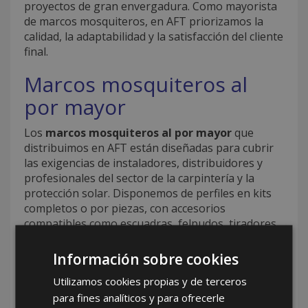
proyectos de gran envergadura. Como mayorista
de marcos mosquiteros, en AFT priorizamos la
calidad, la adaptabilidad y la satisfacción del cliente
final.
Marcos mosquiteros al
por mayor
Los
marcos mosquiteros al por mayor
que
distribuimos en AFT están diseñadas para cubrir
las exigencias de instaladores, distribuidores y
profesionales del sector de la carpintería y la
protección solar. Disponemos de perfiles en kits
completos o por piezas, con accesorios
compatibles como escuadras, felpudos, tiradores
y mallas de fibra de vidrio o aluminio. Nuestro
catálogo de marcos mosquiteros al por mayor
Información sobre cookies
está pensado para facilitar un montaje rápido, sin
Utilizamos cookies propias y de terceros
necesidad de herramientas complejas, lo que
para fines analíticos y para ofrecerle
agiliza la instalación y reduce tiempos en obra.