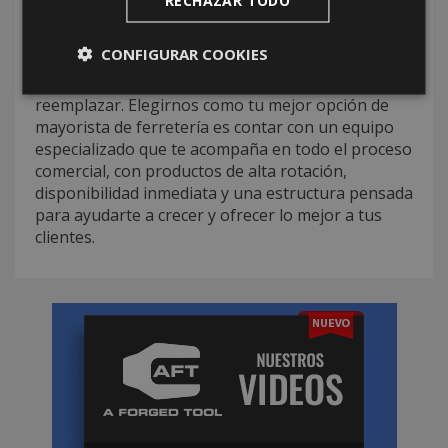
RECHAZAR TODO
proyectos comerciales. Las marcos mosquiteros al
por mayor que ofrecemos garantizan un
CONFIGURAR COOKIES
equilibrio perfecto entre funcionalidad y estética,
con sistemas fáciles de usar, mantener y
reemplazar. Elegirnos como tu mejor opción de
mayorista de ferretería es contar con un equipo
especializado que te acompaña en todo el proceso
comercial, con productos de alta rotación,
disponibilidad inmediata y una estructura pensada
para ayudarte a crecer y ofrecer lo mejor a tus
clientes.