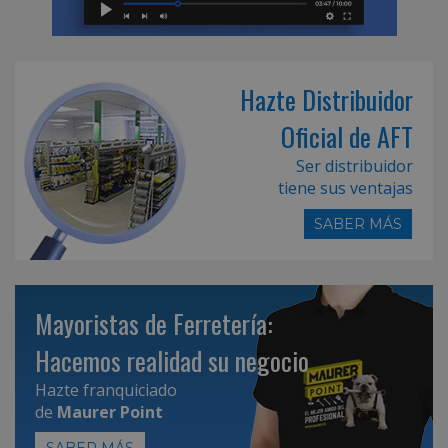
Hazte Distribuidor
Oficial de AFT
Ser distribuidor
tiene sus ventajas
SABER MÁS
Mayoristas de Ferretería:
Hacemos realidad su negocio
Hazte franquiciado
de
Maurer Point
SABER MÁS