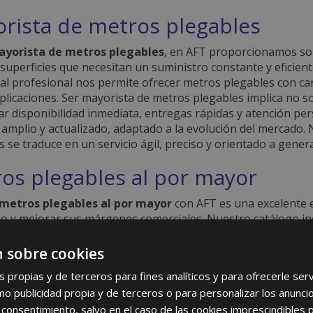
rista de metros plegables
yorista de metros plegables
, en AFT proporcionamos sol
superficies que necesitan un suministro constante y eficien
nal profesional nos permite ofrecer metros plegables con car
aplicaciones. Ser mayorista de metros plegables implica no s
ar disponibilidad inmediata, entregas rápidas y atención p
 amplio y actualizado, adaptado a la evolución del mercad
s se traduce en un servicio ágil, preciso y orientado a gener
os plegables al por mayor
metros plegables al por mayor
con AFT es una excelente 
io y mejorar sus márgenes comerciales. Nuestro catálogo in
y materiales, lo que permite adaptarse a diversas necesidad
egables al por mayor significa acceder a precios especiales, 
 sobre cookies
ción de tus clientes con herramientas prácticas y de alta c
s propias y de terceros para fines analíticos y para ofrecerle se
ión es clave para el éxito de cualquier trabajo, por eso ofr
como publicidad propia y de terceros o para personalizar los anunci
dad de uso. Además, nuestro equipo comercial está preparad
 consentimiento, salvo en el caso de las cookies imprescindibles 
es acertadas que impulsen tu negocio.