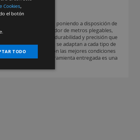
de Cookies
,
bles con AFT
ndo el botón
a de metros plegables
, poniendo a disposición de
ato cercano. Como proveedor de metros plegables,
e.
al, con la garantía de durabilidad y precisión que
luciones escalables que se adaptan a cada tipo de
legables al por mayor con las mejores condiciones
PTAR TODO
o. Con nosotros, cada herramienta entregada es una
do.