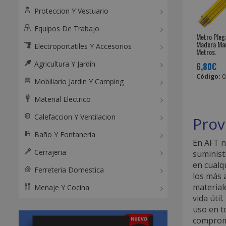
Proteccion Y Vestuario
Equipos De Trabajo
Metro Pleg
Madera Ma
Electroportatiles Y Accesorios
Metros.
Agricultura Y Jardín
6,80€
Código:
0
Mobiliario Jardin Y Camping
Material Electrico
Calefaccion Y Ventilacion
Prov
Baño Y Fontaneria
En AFT 
Cerrajeria
suminist
en cualq
Ferreteria Domestica
los más 
material
Menaje Y Cocina
vida úti
uso en t
compromet