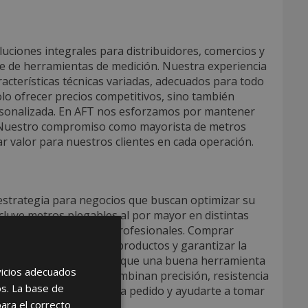
uciones integrales para distribuidores, comercios y
te de herramientas de medición. Nuestra experiencia
acterísticas técnicas variadas, adecuados para todo
olo ofrecer precios competitivos, sino también
ersonalizada. En AFT nos esforzamos por mantener
o. Nuestro compromiso como mayorista de metros
ar valor para nuestros clientes en cada operación.
estrategia para negocios que buscan optimizar su
cluye metros plegables al por mayor en distintas
es técnicas y sectores profesionales. Comprar
facilitar la rotación de productos y garantizar la
alidad. En AFT entendemos que una buena herramienta
rvicios adecuados
ecemos productos que combinan precisión, resistencia
os. La base de
o para asesorarte en cada pedido y ayudarte a tomar
para el correcto