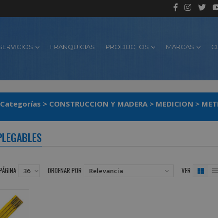
SERVICIOS
FRANQUICIAS
PRODUCTOS
MARCAS
C
Categorías
>
CONSTRUCCION Y MADERA
>
MEDICION
>
MET
PLEGABLES
PÁGINA
ORDENAR POR
VER