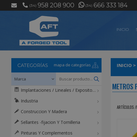
958 208 900
666 333 184
(34)
(34)
INICIO
mapa de categorías
INICIO
>
CATEGORÍAS
METROS 
Implantaciones / Lineales / Expositores / Mostradores
Industria
ARTÍCULOS /
Construccion Y Madera
Sellantes -fijacion Y Tornilleria
Pinturas Y Complementos