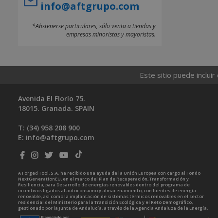
info@aftgrupo.com
*Abstenerse particulares, sólo venta a tiendas y
empresas minoristas y mayoristas.
Este sitio puede incluir
Avenida El Florío 75.
18015. Granada. SPAIN
T: (34)
958 208 900
E:
info@aftgrupo.com
A Forged Tool, S.A. ha recibido una ayuda de la Unión Europea con cargo al Fondo
NextGenerationEU, en el marco del Plan de Recuperación, Transformación y
Resiliencia, para Desarrollo de energías renovables dentro del programa de
incentivos ligados al autoconsumo y almacenamiento, con fuentes de energía
renovable, así como la implantación de sistemas térmicos renovables en el sector
residencial del Ministerio para la Transición Ecológica y el Reto Demográfico,
gestionado por la Junta de Andalucía, a través de la Agencia Andaluza de la Energía.