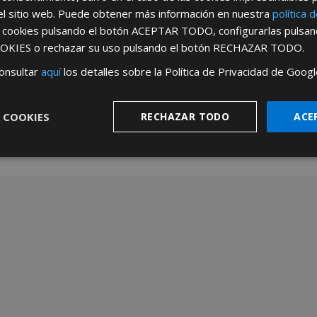
el sitio web. Puede obtener más información en nuestra
política 
jor opción de mayorista de metros plega
s cookies pulsando el botón
ACEPTAR TODO
, configurarlas pulsa
OKIES
o rechazar su uso pulsando el botón
RECHAZAR TODO
.
rabajamos cada día para ser
tu mejor opción de mayorist
 clientes productos confiables, una logística eficaz y un tr
onsultar
aquí
los detalles sobre la Política de Privacidad de Googl
os por ofrecer herramientas diseñadas para el uso profesion
 sector. Y como mayorista de metros plegables, brindamos so
 sin importar el volumen de su operación. Si buscas metros p
 COOKIES
RECHAZAR TODO
ACE
ado, AFT es la opción que combina calidad, precio y servici
cumplida de compromiso, eficiencia y crecimiento comparti