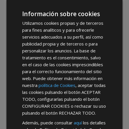
de nuestros clientes.
Información sobre cookies
Tu mejor opción de mayorista de
Utilizamos cookies propias y de terceros
artículos de moto con AFT
para fines analíticos y para ofrecerle
Si buscas
tu mejor opción de mayorista de
servicios adecuados a su perfil, así como
artículos de moto
, AFT se distingue por su
publicidad propia y de terceros o para
compromiso con la calidad, la atención
personalizar los anuncios. La base de
personalizada y una amplia variedad de productos
tratamiento es el consentimiento, salvo
que incluyen artículos de moto y otros elementos
en el caso de las cookies imprescindibles
esenciales para el sector. Más que un simple
para el correcto funcionamiento del sitio
distribuidor, ofrecemos asesoría técnica
web. Puede obtener más información en
especializada y un acompañamiento constante
nuestra
política de Cookies
, aceptar todas
para que cada cliente realice compras seguras y
rentables. Nuestro catálogo actualizado cumple
las cookies pulsando el botón
ACEPTAR
con las exigencias del mercado y las normativas
TODO
, configurarlas pulsando el botón
vigentes, garantizando siempre la mejor relación
CONFIGURAR COOKIES
o rechazar su uso
calidad-precio. Elegir AFT como tu mayorista de
pulsando el botón
RECHAZAR TODO
.
ferretería es apostar por un socio estratégico que
Además, puede consultar
aquí
los detalles
impulsa el crecimiento de tu negocio, brindando