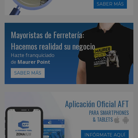
SABER MÁS
Mayoristas de Ferretería:
Hacemos realidad su negocio
Hazte franquiciado
de
Maurer Point
SABER MÁS
Aplicación Oficial AFT
PARA SMARTPHONES
& TABLETS
INFÓRMATE AQUÍ