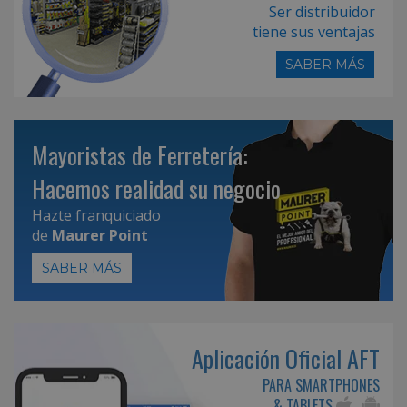
Ser distribuidor
tiene sus ventajas
SABER MÁS
Mayoristas de Ferretería:
Hacemos realidad su negocio
Hazte franquiciado
de
Maurer Point
SABER MÁS
Aplicación Oficial AFT
PARA SMARTPHONES
& TABLETS