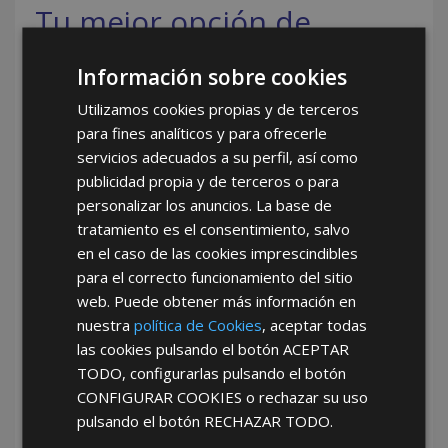
Tu mejor opción de
mayorista de palas,
Información sobre cookies
palotes, raederas y cribas
Utilizamos cookies propias y de terceros
con AFT
para fines analíticos y para ofrecerle
servicios adecuados a su perfil, así como
En AFT trabajamos cada día para ser **tu mejor
opción de mayorista de palas, palotes, raederas y
publicidad propia y de terceros o para
cribas**, ofreciendo no solo un catálogo extenso,
personalizar los anuncios. La base de
sino también un servicio completo y profesional.
tratamiento es el consentimiento, salvo
Nuestro enfoque como proveedor de palas,
en el caso de las cookies imprescindibles
palotes, raederas y cribas nos permite entender
para el correcto funcionamiento del sitio
de primera mano lo que requieren nuestros
web. Puede obtener más información en
clientes en el día a día. Como mayorista de palas,
nuestra
política de Cookies
, aceptar todas
palotes, raederas y cribas, entregamos soluciones
las cookies pulsando el botón
ACEPTAR
integrales que combinan calidad, precio y
TODO
, configurarlas pulsando el botón
eficiencia logística. Además, al adquirir palas,
CONFIGURAR COOKIES
o rechazar su uso
palotes, raederas y cribas al por mayor en AFT,
pulsando el botón
RECHAZAR TODO
.
obtienes un valor añadido en cada operación:
seguridad en el suministro, soporte