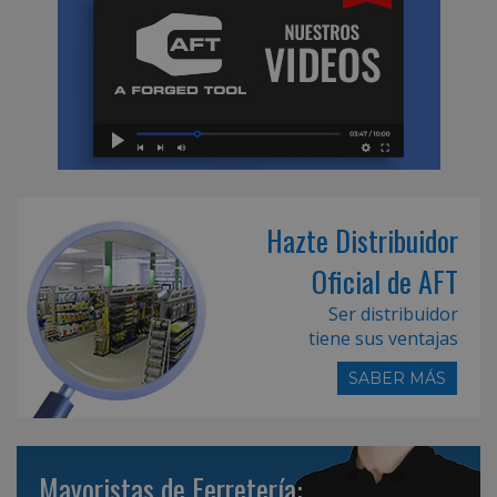
Hazte Distribuidor
Oficial de AFT
Ser distribuidor
tiene sus ventajas
SABER MÁS
Mayoristas de Ferretería: