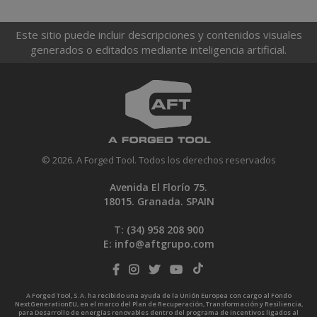
Este sitio puede incluir descripciones y contenidos visuales
generados o editados mediante inteligencia artificial.
© 2026. A Forged Tool. Todos los derechos reservados
Avenida El Florío 75.
18015. Granada. SPAIN
T: (34)
958 208 900
E:
info@aftgrupo.com
A Forged Tool, S.A. ha recibido una ayuda de la Unión Europea con cargo al Fondo
NextGenerationEU, en el marco del Plan de Recuperación, Transformación y Resiliencia,
para Desarrollo de energías renovables dentro del programa de incentivos ligados al