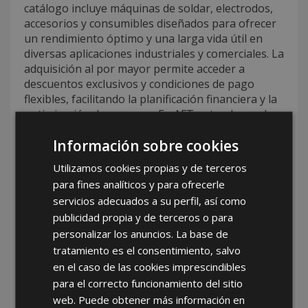
catálogo incluye máquinas de soldar, electrodos,
accesorios y consumibles diseñados para ofrecer
un rendimiento óptimo y una larga vida útil en
diversas aplicaciones industriales y comerciales. La
adquisición al por mayor permite acceder a
descuentos exclusivos y condiciones de pago
flexibles, facilitando la planificación financiera y la
optimización de recursos. En AFT entendemos la
importancia de mantener un stock confiable y
Información sobre cookies
permanente, por eso ofrecemos un servicio
mayorista que garantiza disponibilidad inmediata,
Utilizamos cookies propias y de terceros
rapidez en la entrega y soporte técnico continuo,
para fines analíticos y para ofrecerle
asegurando así la satisfacción y el éxito de
servicios adecuados a su perfil, así como
nuestros clientes.
publicidad propia y de terceros o para
Tu mejor opción de mayorista de
personalizar los anuncios. La base de
máquinas y artículos de soldar
tratamiento es el consentimiento, salvo
con AFT
en el caso de las cookies imprescindibles
para el correcto funcionamiento del sitio
Si buscas
tu mejor opción de mayorista de
web. Puede obtener más información en