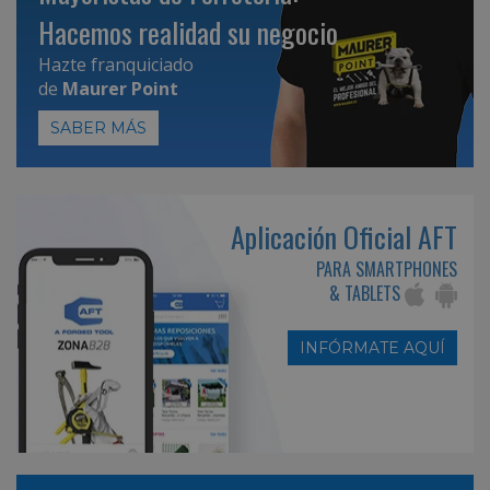
Hacemos realidad su negocio
Hazte franquiciado
de
Maurer Point
SABER MÁS
Aplicación Oficial AFT
PARA SMARTPHONES
& TABLETS
INFÓRMATE AQUÍ