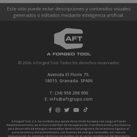
Este sitio puede incluir descripciones y contenidos visuales
generados o editados mediante inteligencia artificial.
© 2026. A Forged Tool. Todos los derechos reservados
Avenida El Florío 75.
18015. Granada. SPAIN
T: (34)
958 208 900
E:
info@aftgrupo.com
A Forged Tool, S.A. ha recibido una ayuda de la Unión Europea con cargo al Fondo
NextGenerationEU, en el marco del Plan de Recuperación, Transformación y Resiliencia,
para Desarrollo de energías renovables dentro del programa de incentivos ligados al
autoconsumo y almacenamiento, con fuentes de energía renovable, así como la
implantación de sistemas térmicos renovables en el sector residencial del Ministerio