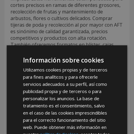
cortes precisos en ramas de diferentes grosores,
recolección de frutas y mantenimiento de
arbustos, flores o cultivos delicados. Comprar
tijeras de poda y recolección al por mayor con AFT
es sinónimo de calidad garantizada, precios
competitivos y productos con alta rotación.
También ofrecemos formatos en blíster, cajas
individuales o lotes personalizados para facilitar la
venta minorista. Nuestro equipo comercial
Información sobre cookies
asesora en la elección adecuada según el tipo de
Utilizamos cookies propias y de terceros
uso, mejorando la experiencia de compra de
para fines analíticos y para ofrecerle
nuestros clientes.
servicios adecuados a su perfil, así como
Tu mejor opción de mayorista de
publicidad propia y de terceros o para
ferretería con AFT
personalizar los anuncios. La base de
tratamiento es el consentimiento, salvo
En AFT somos
tu mejor opción de mayorista de
en el caso de las cookies imprescindibles
ferretería
, porque ofrecemos productos
para el correcto funcionamiento del sitio
confiables, atención personalizada y una logística
web. Puede obtener más información en
pensada para facilitar cada etapa de tu proceso