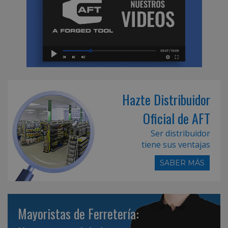
Hazte Distribuidor
Oficial de AFT
Ser distribuidor
tiene sus ventajas
SABER MÁS
Mayoristas de Ferretería: