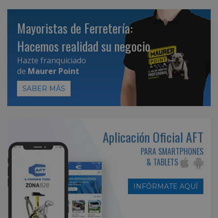
Mayoristas de Ferretería:
Hacemos realidad su negocio
Hazte franquiciado
de
Maurer Point
SABER MÁS
Aplicación Oficial AFT
PARA SMARTPHONES
& TABLETS
INFÓRMATE AQUÍ