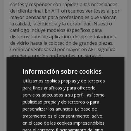
costes y responder con rapidez a las necesidades
del cliente final. En AFT ofrecemos ventosas al por
mayor pensadas para profesionales que valoran
la calidad, la eficiencia y la durabilidad. Nuestro
catálogo incluye modelos específicos para
distintos tipos de aplicación, desde instalaciones
de vidrio hasta la colocación de grandes piezas.
Comprar ventosas al por mayor en AFT significa
acceder a precios preferentes, un servicio
logístico eficaz y un acompañamiento comercial
permanente. Nos aseguramos de que cada cliente
Información sobre cookies
reciba las herramientas que necesita en el
Utilizamos cookies propias y de terceros
momento justo, con la garantía de un mayorista
para fines analíticos y para ofrecerle
comprometido con su éxito. Las ventosas al por
mayor que comercializamos combinan
servicios adecuados a su perfil, así como
funcionalidad, resistencia y seguridad, cumpliendo
publicidad propia y de terceros o para
con los estándares más exigentes del sector.
personalizar los anuncios. La base de
tratamiento es el consentimiento, salvo
Tu mejor opción de mayorista de
en el caso de las cookies imprescindibles
ventosas con AFT
para el correcto funcionamiento del sitio