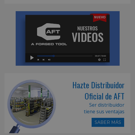
Hazte Distribuidor
Oficial de AFT
Ser distribuidor
tiene sus ventajas
SABER MÁS