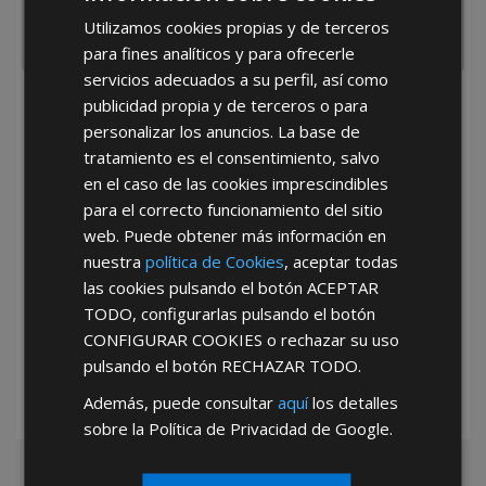
Utilizamos cookies propias y de terceros
para fines analíticos y para ofrecerle
servicios adecuados a su perfil, así como
publicidad propia y de terceros o para
He leído y acepto la
Política de Privacidad
personalizar los anuncios. La base de
tratamiento es el consentimiento, salvo
en el caso de las cookies imprescindibles
para el correcto funcionamiento del sitio
web. Puede obtener más información en
nuestra
política de Cookies
, aceptar todas
las cookies pulsando el botón
ACEPTAR
*Abstenerse particulares, sólo venta a tiendas y empresas minoristas y
mayoristas.
TODO
, configurarlas pulsando el botón
CONFIGURAR COOKIES
o rechazar su uso
pulsando el botón
RECHAZAR TODO
.
Además, puede consultar
aquí
los detalles
sobre la Política de Privacidad de Google.