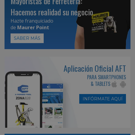
Mayoristas de Ferretería:
Hacemos realidad su negocio
Hazte franquiciado
de
Maurer Point
SABER MÁS
Aplicación Oficial AFT
PARA SMARTPHONES
& TABLETS
INFÓRMATE AQUÍ