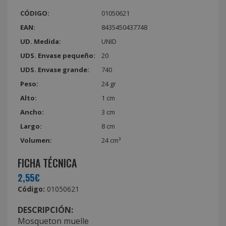
CÓDIGO:
01050621
EAN:
8435450437748
UD. Medida:
UNID
UDS. Envase pequeño:
20
UDS. Envase grande:
740
Peso:
24 gr
Alto:
1 cm
Ancho:
3 cm
Largo:
8 cm
Volumen:
24 cm³
FICHA TÉCNICA
2,55€
Código:
01050621
DESCRIPCIÓN:
Mosqueton muelle