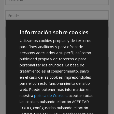
Información sobre cookies
Utilizamos cookies propias y de terceros
¿De dónde es la empresa?
para fines analíticos y para ofrecerle
España
Portugal
Otros
servicios adecuados a su perfil, así como
publicidad propia y de terceros o para
personalizar los anuncios. La base de
tratamiento es el consentimiento, salvo
en el caso de las cookies imprescindibles
para el correcto funcionamiento del sitio
web. Puede obtener más información en
He leído y acepto la
Política de Privacidad
nuestra
política de Cookies
, aceptar todas
las cookies pulsando el botón
ACEPTAR
TODO
, configurarlas pulsando el botón
CONFIGURAR COOKIES
o rechazar su uso