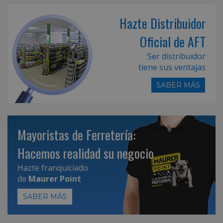
Hazte Distribuidor
Oficial de AFT
Ser distribuidor
tiene sus ventajas
SABER MÁS
Mayoristas de Ferretería:
Hacemos realidad su negocio
Hazte franquiciado
de
Maurer Point
SABER MÁS