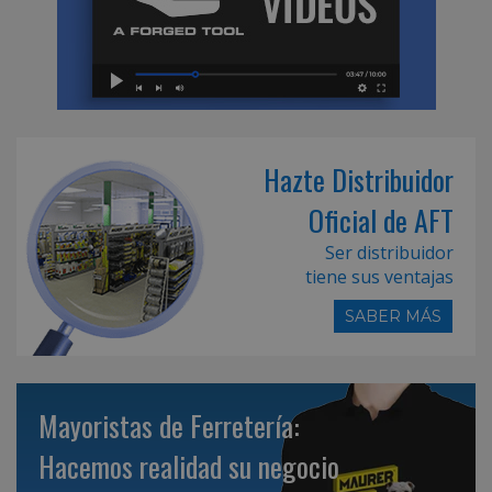
Hazte Distribuidor
Oficial de AFT
Ser distribuidor
tiene sus ventajas
SABER MÁS
Mayoristas de Ferretería:
Hacemos realidad su negocio