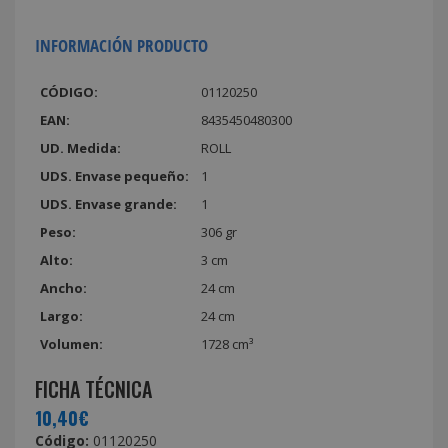
INFORMACIÓN PRODUCTO
CÓDIGO:
01120250
EAN:
8435450480300
UD. Medida:
ROLL
UDS. Envase pequeño:
1
UDS. Envase grande:
1
Peso:
306 gr
Alto:
3 cm
Ancho:
24 cm
Largo:
24 cm
Volumen:
1728 cm³
FICHA TÉCNICA
10,40€
Código:
01120250