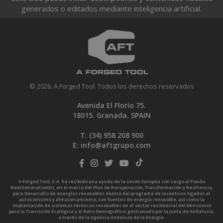
generados o editados mediante inteligencia artificial.
© 2026. A Forged Tool. Todos los derechos reservados
Avenida El Florío 75.
18015. Granada. SPAIN
T: (34)
958 208 900
E:
info@aftgrupo.com
A Forged Tool, S.A. ha recibido una ayuda de la Unión Europea con cargo al Fondo
NextGenerationEU, en el marco del Plan de Recuperación, Transformación y Resiliencia,
para Desarrollo de energías renovables dentro del programa de incentivos ligados al
autoconsumo y almacenamiento, con fuentes de energía renovable, así como la
implantación de sistemas térmicos renovables en el sector residencial del Ministerio
para la Transición Ecológica y el Reto Demográfico, gestionado por la Junta de Andalucía,
a través de la Agencia Andaluza de la Energía.