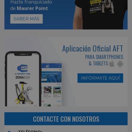
Hazte franquiciado
de
Maurer Point
SABER MÁS
Aplicación Oficial AFT
PARA SMARTPHONES
& TABLETS
INFÓRMATE AQUÍ
CONTACTE CON NOSOTROS
TELÉFONO: