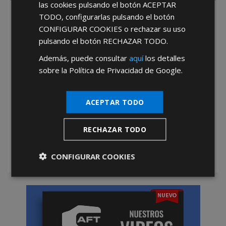
las cookies pulsando el botón
ACEPTAR
TODO
, configurarlas pulsando el botón
He leído y acepto la
Política de Privacidad
CONFIGURAR COOKIES
o rechazar su uso
pulsando el botón
RECHAZAR TODO
.
Además, puede consultar
aquí
los detalles
sobre la Política de Privacidad de Google.
ACEPTAR TODO
*Abstenerse particulares, sólo venta a tiendas y empresas minoristas y
mayoristas.
RECHAZAR TODO
CONFIGURAR COOKIES