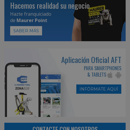
Hacemos realidad su negocio
Hazte franquiciado
de
Maurer Point
SABER MÁS
Aplicación Oficial AFT
PARA SMARTPHONES
& TABLETS
INFÓRMATE AQUÍ
CONTACTE CON NOSOTROS