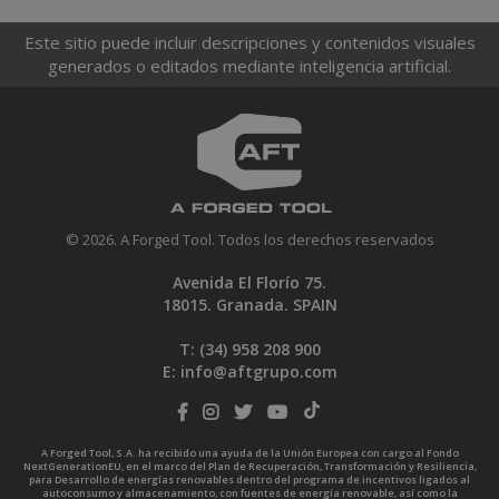
Este sitio puede incluir descripciones y contenidos visuales
generados o editados mediante inteligencia artificial.
© 2026. A Forged Tool. Todos los derechos reservados
Avenida El Florío 75.
18015. Granada. SPAIN
T: (34)
958 208 900
E:
info@aftgrupo.com
A Forged Tool, S.A. ha recibido una ayuda de la Unión Europea con cargo al Fondo
NextGenerationEU, en el marco del Plan de Recuperación, Transformación y Resiliencia,
para Desarrollo de energías renovables dentro del programa de incentivos ligados al
autoconsumo y almacenamiento, con fuentes de energía renovable, así como la