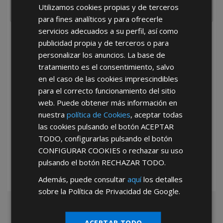
Utilizamos cookies propias y de terceros
para fines analíticos y para ofrecerle
servicios adecuados a su perfil, así como
He leído y acepto la
Política de Privacidad
publicidad propia y de terceros o para
personalizar los anuncios. La base de
tratamiento es el consentimiento, salvo
en el caso de las cookies imprescindibles
para el correcto funcionamiento del sitio
web. Puede obtener más información en
nuestra
política de Cookies
, aceptar todas
*Abstenerse particulares, sólo venta a tiendas y empresas minoristas y
las cookies pulsando el botón
ACEPTAR
mayoristas.
TODO
, configurarlas pulsando el botón
CONFIGURAR COOKIES
o rechazar su uso
pulsando el botón
RECHAZAR TODO
.
Además, puede consultar
aquí
los detalles
sobre la Política de Privacidad de Google.
ACEPTAR TODO