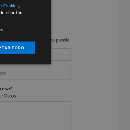
de Cookies
,
ndo el botón
DISTRIBUIDOR
as de ser distribuidor
e.
on usted en el menor tiempo posible
PTAR TODO
resa?
Otros