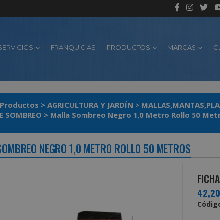
SERVICIOS
FRANQUICIAS
PRODUCTOS
MARCAS
C
Productos
>
AGRICULTURA Y JARDÍN
>
MALLAS,MANTAS,PLA
DE SOMBREO
>
Malla Sombreo Negro 1,0 Metro Rollo 50 Met
SOMBREO NEGRO 1,0 METRO ROLLO 50 METROS
FICHA
42,2
Código