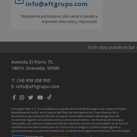
info@aftgrupo.com
*Abstenerse particulares, sólo venta a tiendas y
empresas minoristas y mayoristas.
Este sitio puede incluir
Avenida El Florío 75.
18015. Granada. SPAIN
T: (34)
958 208 900
E:
info@aftgrupo.com
A Forged Tool, S.A. ha recibido una ayuda de la Unión Europea con cargo al Fondo
NextGenerationEU, en el marco del Plan de Recuperación, Transformación y
Resiliencia, para Desarrollo de energías renovables dentro del programa de
incentivos ligados al autoconsumo y almacenamiento, con fuentes de energía
renovable, así como la implantación de sistemas térmicos renovables en el sector
residencial del Ministerio para la Transición Ecológica y el Reto Demográfico,
gestionado por la Junta de Andalucía, a través de la Agencia Andaluza de la Energía.