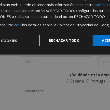
el sitio web. Puede obtener más información en nuestra
política 
s cookies pulsando el botón
ACEPTAR TODO
, configurarlas pulsa
REGÍSTRATE PARA HACERTE 
OKIES
o rechazar su uso pulsando el botón
RECHAZAR TODO
.
Desde
aquí
podrá ver todas las ventaj
onsultar
aquí
los detalles sobre la Política de Privacidad de Googl
Rellene este formulario y nos pondremos en contacto c
 COOKIES
RECHAZAR TODO
ACE
¿De dónde es la emp
España
Portugal