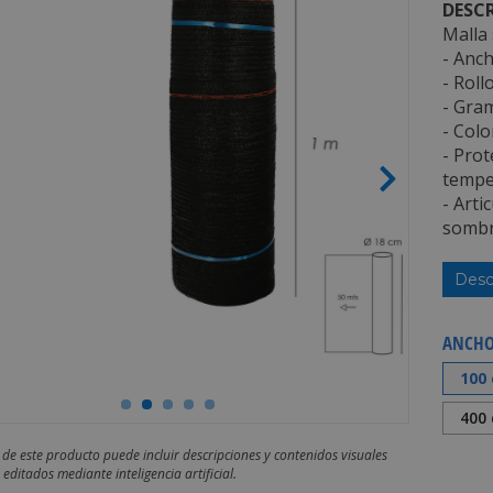
DESCR
Malla
- Anch
- Roll
- Gram
- Colo
- Prot
tempe
- Arti
sombr
Desc
ANCHO
100
400
 de este producto puede incluir descripciones y contenidos visuales
editados mediante inteligencia artificial.