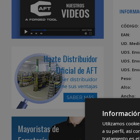
INFORMA
CÓDIGO:
EAN:
UD. Medi
UDS. Env
Hazte Distribuidor
UDS. Env
Oficial de AFT
UDS. Env
Peso:
Ser distribuidor
tiene sus ventajas
Alto:
Ancho:
SABER MÁS
Largo:
Información
Volumen
Utilizamos cookie
Mayoristas de
a su perfil, así 
tratamiento es el