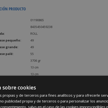
CIÓN PRODUCTO
01190865
8435450459238
da:
ROLL
ase pequeño:
49
ase grande:
49
ase palé:
55
3706 gr
13 cm
13 cm
55 cm
 sobre cookies
:
9295 cm³
s propias y de terceros para fines analíticos y para ofrecerle se
como publicidad propia y de terceros o para personalizar los anunci
 consentimiento, salvo en el caso de las cookies imprescindibles 