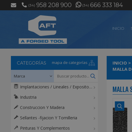
958 208 900
666 333 184
(34)
(34)
INICIO
mapa de categorías
INICIO
>
CATEGORÍAS
MALLA 
Implantaciones / Lineales / Expositores / Mostradores
MALLA 
Industria
Construccion Y Madera
Sellantes -fijacion Y Tornilleria
Pinturas Y Complementos