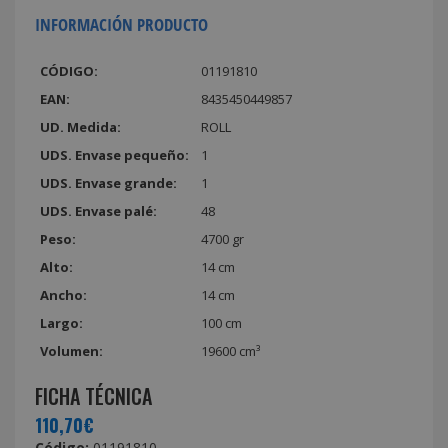
INFORMACIÓN PRODUCTO
CÓDIGO:
01191810
EAN:
8435450449857
UD. Medida:
ROLL
UDS. Envase pequeño:
1
UDS. Envase grande:
1
UDS. Envase palé:
48
Peso:
4700 gr
Alto:
14 cm
Ancho:
14 cm
Largo:
100 cm
Volumen:
19600 cm³
FICHA TÉCNICA
110,70€
Código:
01191810