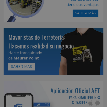
tiene sus ventajas
SABER MÁS
Mayoristas de Ferretería:
Hacemos realidad su negocio
Hazte franquiciado
de
Maurer Point
SABER MÁS
Aplicación Oficial AFT
PARA SMARTPHONES
& TABLETS