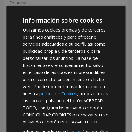
¿De dónde es la empresa?
Información sobre cookies
España
Portugal
Otros
Utilizamos cookies propias y de terceros
para fines analíticos y para ofrecerle
servicios adecuados a su perfil, así como
publicidad propia y de terceros o para
personalizar los anuncios. La base de
tratamiento es el consentimiento, salvo
en el caso de las cookies imprescindibles
He leído y acepto la
Política de Privacidad
para el correcto funcionamiento del sitio
web. Puede obtener más información en
nuestra
política de Cookies
, aceptar todas
las cookies pulsando el botón
ACEPTAR
TODO
, configurarlas pulsando el botón
CONFIGURAR COOKIES
o rechazar su uso
pulsando el botón
RECHAZAR TODO
.
*Abstenerse particulares, sólo venta a tiendas y empresas minoristas y
mayoristas.
Además, puede consultar
aquí
los detalles