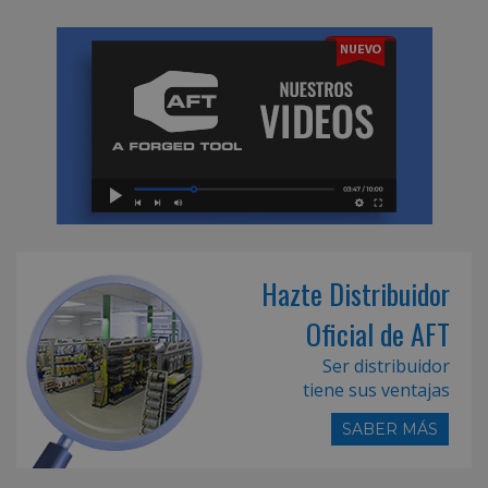
Hazte Distribuidor
Oficial de AFT
Ser distribuidor
tiene sus ventajas
SABER MÁS