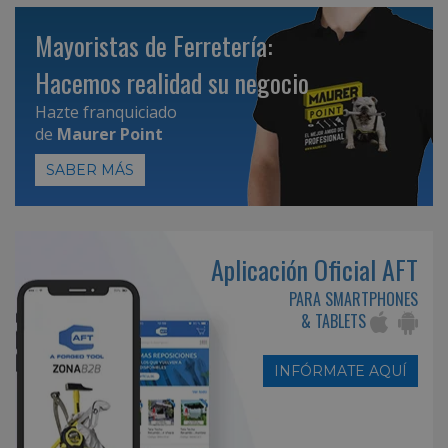
Mayoristas de Ferretería:
Hacemos realidad su negocio
Hazte franquiciado
de
Maurer Point
SABER MÁS
Aplicación Oficial AFT
PARA SMARTPHONES
& TABLETS
INFÓRMATE AQUÍ