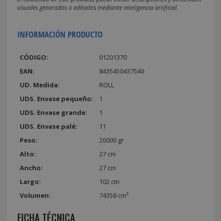
visuales generados o editados mediante inteligencia artificial.
INFORMACIÓN PRODUCTO
CÓDIGO:
01201370
EAN:
8435450437540
UD. Medida:
ROLL
UDS. Envase pequeño:
1
UDS. Envase grande:
1
UDS. Envase palé:
11
Peso:
26000 gr
Alto:
27 cm
Ancho:
27 cm
Largo:
102 cm
Volumen:
74358 cm³
FICHA TÉCNICA