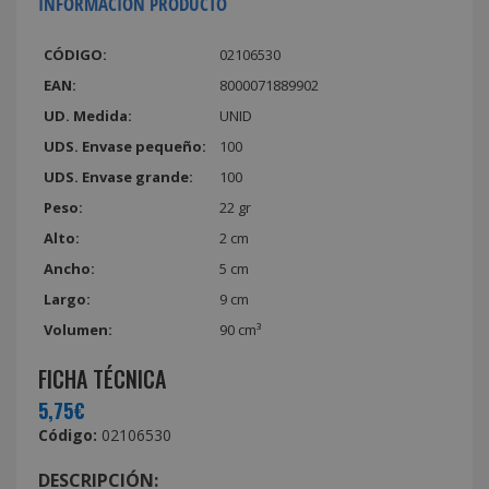
INFORMACIÓN PRODUCTO
CÓDIGO:
02106530
EAN:
8000071889902
UD. Medida:
UNID
UDS. Envase pequeño:
100
UDS. Envase grande:
100
Peso:
22 gr
Alto:
2 cm
Ancho:
5 cm
Largo:
9 cm
Volumen:
90 cm³
FICHA TÉCNICA
5,75€
Código:
02106530
DESCRIPCIÓN: