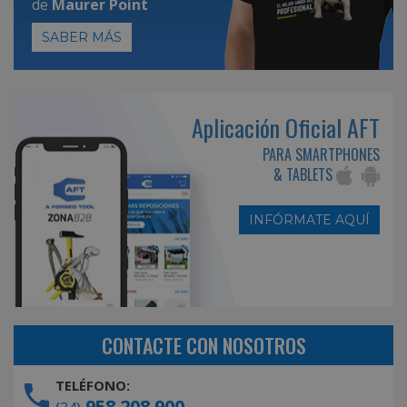
de
Maurer Point
SABER MÁS
Aplicación Oficial AFT
PARA SMARTPHONES
& TABLETS
INFÓRMATE AQUÍ
CONTACTE CON NOSOTROS
TELÉFONO:
958 208 900