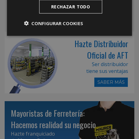
RECHAZAR TODO
CONFIGURAR COOKIES
Hazte Distribuidor
Oficial de AFT
Ser distribuidor
tiene sus ventajas
SABER MÁS
Mayoristas de Ferretería:
Hacemos realidad su negocio
Hazte franquiciado