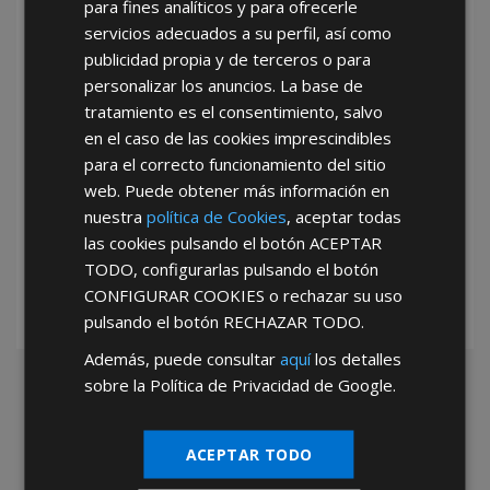
para fines analíticos y para ofrecerle
He leído y acepto la
Política de Privacidad
servicios adecuados a su perfil, así como
publicidad propia y de terceros o para
personalizar los anuncios. La base de
tratamiento es el consentimiento, salvo
en el caso de las cookies imprescindibles
para el correcto funcionamiento del sitio
web. Puede obtener más información en
*Abstenerse particulares, sólo venta a tiendas y empresas minoristas y
nuestra
política de Cookies
, aceptar todas
mayoristas.
las cookies pulsando el botón
ACEPTAR
TODO
, configurarlas pulsando el botón
CONFIGURAR COOKIES
o rechazar su uso
pulsando el botón
RECHAZAR TODO
.
Además, puede consultar
aquí
los detalles
sobre la Política de Privacidad de Google.
ACEPTAR TODO