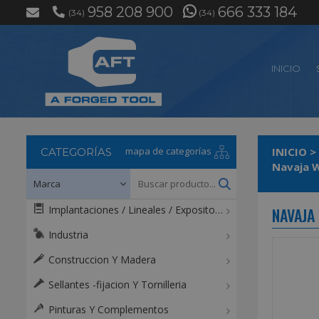
958 208 900
666 333 184
(34)
(34)
INICIO
mapa de categorías
INICIO
>
CATEGORÍAS
Navaja W
Implantaciones / Lineales / Expositores / Mostradores
NAVAJA
Industria
Construccion Y Madera
Sellantes -fijacion Y Tornilleria
Pinturas Y Complementos