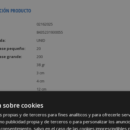
CIÓN PRODUCTO
02162025
8435231930055
da:
UNID
ase pequeño:
20
ase grande:
200
38 gr
3 cm
4 cm
12 cm
:
144 cm³
 sobre cookies
s propias y de terceros para fines analíticos y para ofrecerle se
como publicidad propia y de terceros o para personalizar los anunci
 consentimiento, salvo en el caso de las cookies imprescindibles 