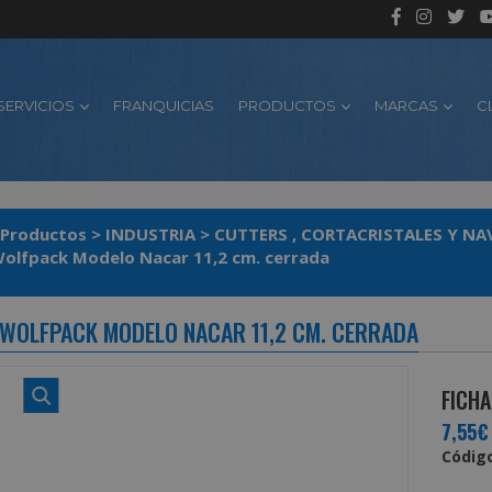
SERVICIOS
FRANQUICIAS
PRODUCTOS
MARCAS
C
Productos
>
INDUSTRIA
>
CUTTERS , CORTACRISTALES Y NA
olfpack Modelo Nacar 11,2 cm. cerrada
 WOLFPACK MODELO NACAR 11,2 CM. CERRADA
FICHA
7,55€
Código