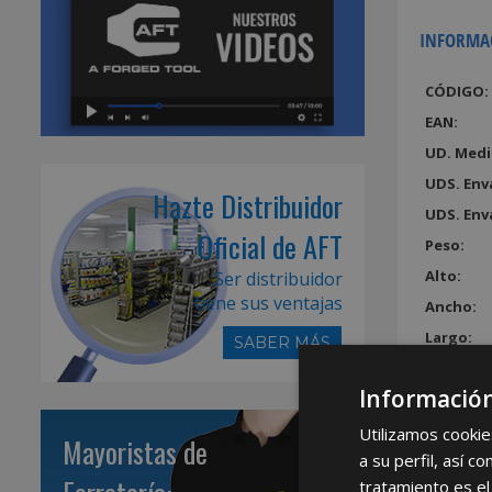
INFORMA
CÓDIGO:
EAN:
UD. Medi
UDS. Env
Hazte Distribuidor
UDS. Env
Oficial de AFT
Peso:
Alto:
Ser distribuidor
tiene sus ventajas
Ancho:
Largo:
SABER MÁS
Volumen
Información
Utilizamos cookie
Mayoristas de
a su perfil, así 
tratamiento es el