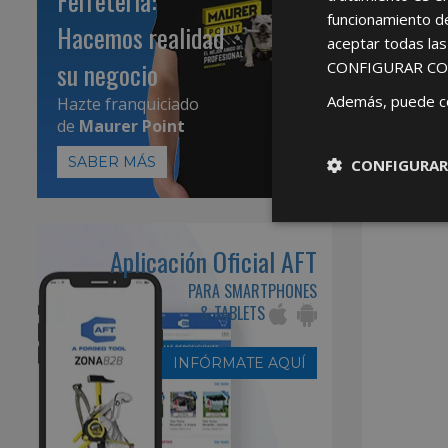
Ferretería:
funcionamiento d
Hacemos realidad
aceptar todas la
su negocio
CONFIGURAR CO
Además, puede c
Hazte franquiciado
de
Maurer Point
SABER MÁS
CONFIGURAR
Aplicación Oficial AFT
PARA SMARTPHONES
& TABLETS
INFÓRMATE AQUÍ