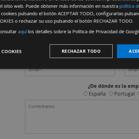
el sitio web. Puede obtener más información en nuestra
política 
REGÍSTRATE PARA HACERTE 
s cookies pulsando el botón
ACEPTAR TODO
, configurarlas pulsa
OKIES
o rechazar su uso pulsando el botón
RECHAZAR TODO
.
Desde
aquí
podrá ver todas las ventaj
onsultar
aquí
los detalles sobre la Política de Privacidad de Googl
Rellene este formulario y nos pondremos en contacto c
 COOKIES
RECHAZAR TODO
ACE
¿De dónde es la emp
España
Portugal