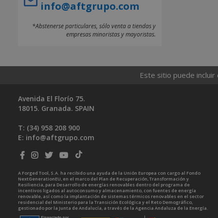
info@aftgrupo.com
*Abstenerse particulares, sólo venta a tiendas y
empresas minoristas y mayoristas.
Este sitio puede incluir
Avenida El Florío 75.
18015. Granada. SPAIN
T: (34)
958 208 900
E:
info@aftgrupo.com
A Forged Tool, S.A. ha recibido una ayuda de la Unión Europea con cargo al Fondo
NextGenerationEU, en el marco del Plan de Recuperación, Transformación y
Resiliencia, para Desarrollo de energías renovables dentro del programa de
incentivos ligados al autoconsumo y almacenamiento, con fuentes de energía
renovable, así como la implantación de sistemas térmicos renovables en el sector
residencial del Ministerio para la Transición Ecológica y el Reto Demográfico,
gestionado por la Junta de Andalucía, a través de la Agencia Andaluza de la Energía.