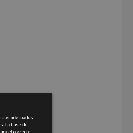
rvicios adecuados
os. La base de
para el correcto