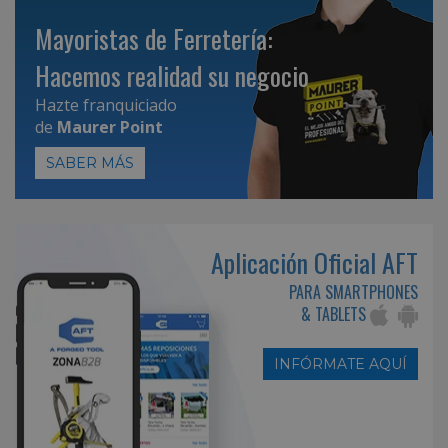
Mayoristas de Ferretería:
Hacemos realidad su negocio
Hazte franquiciado
de
Maurer Point
SABER MÁS
Aplicación Oficial AFT
PARA SMARTPHONES
& TABLETS
INFÓRMATE AQUÍ