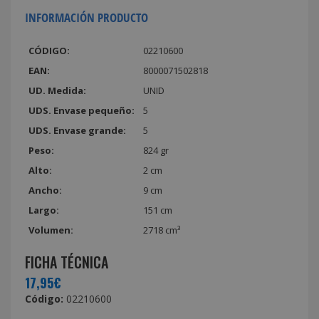
INFORMACIÓN PRODUCTO
CÓDIGO:
02210600
EAN:
8000071502818
UD. Medida:
UNID
UDS. Envase pequeño:
5
UDS. Envase grande:
5
Peso:
824 gr
Alto:
2 cm
Ancho:
9 cm
Largo:
151 cm
Volumen:
2718 cm³
FICHA TÉCNICA
17,95€
Código:
02210600