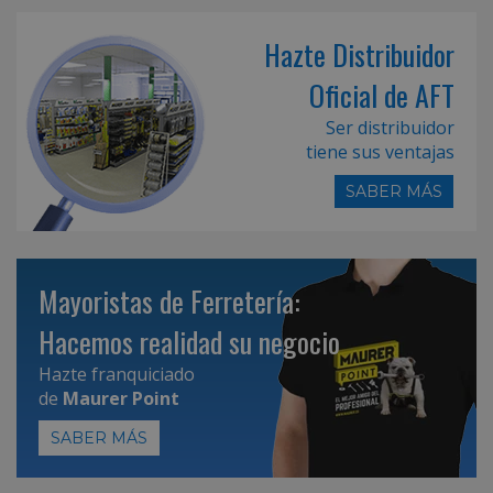
Hazte Distribuidor
Oficial de AFT
Ser distribuidor
tiene sus ventajas
SABER MÁS
Mayoristas de Ferretería:
Hacemos realidad su negocio
Hazte franquiciado
de
Maurer Point
SABER MÁS