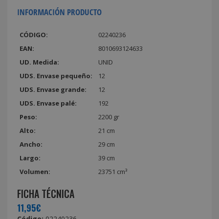
INFORMACIÓN PRODUCTO
CÓDIGO:
02240236
EAN:
8010693124633
UD. Medida:
UNID
UDS. Envase pequeño:
12
UDS. Envase grande:
12
UDS. Envase palé:
192
Peso:
2200 gr
Alto:
21 cm
Ancho:
29 cm
Largo:
39 cm
Volumen:
23751 cm³
FICHA TÉCNICA
11,95€
Código:
02240236