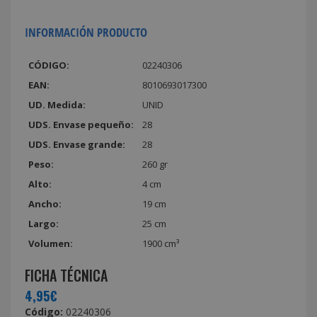
INFORMACIÓN PRODUCTO
CÓDIGO:
02240306
EAN:
8010693017300
UD. Medida:
UNID
UDS. Envase pequeño:
28
UDS. Envase grande:
28
Peso:
260 gr
Alto:
4 cm
Ancho:
19 cm
Largo:
25 cm
Volumen:
1900 cm³
FICHA TÉCNICA
4,95€
Código:
02240306