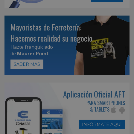
Mayoristas de Ferretería:
Hacemos realidad su negocio
Hazte franquiciado
de
Maurer Point
SABER MÁS
Aplicación Oficial AFT
PARA SMARTPHONES
& TABLETS
INFÓRMATE AQUÍ