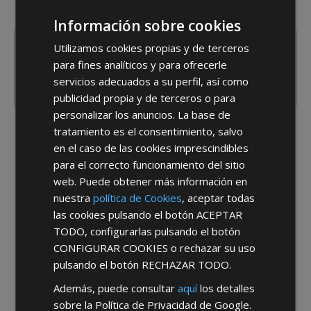
España
Portugal
Otros
Información sobre cookies
Utilizamos cookies propias y de terceros
para fines analíticos y para ofrecerle
servicios adecuados a su perfil, así como
publicidad propia y de terceros o para
personalizar los anuncios. La base de
tratamiento es el consentimiento, salvo
He leído y acepto la
Política de Privacidad
en el caso de las cookies imprescindibles
para el correcto funcionamiento del sitio
web. Puede obtener más información en
nuestra
política de Cookies
, aceptar todas
las cookies pulsando el botón
ACEPTAR
TODO
, configurarlas pulsando el botón
CONFIGURAR COOKIES
o rechazar su uso
*Abstenerse particulares, sólo venta a tiendas y empresas minoristas y
mayoristas.
pulsando el botón
RECHAZAR TODO
.
Además, puede consultar
aquí
los detalles
sobre la Política de Privacidad de Google.