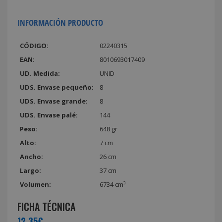
INFORMACIÓN PRODUCTO
CÓDIGO:
02240315
EAN:
8010693017409
UD. Medida:
UNID
UDS. Envase pequeño:
8
UDS. Envase grande:
8
UDS. Envase palé:
144
Peso:
648 gr
Alto:
7 cm
Ancho:
26 cm
Largo:
37 cm
Volumen:
6734 cm³
FICHA TÉCNICA
12,35€