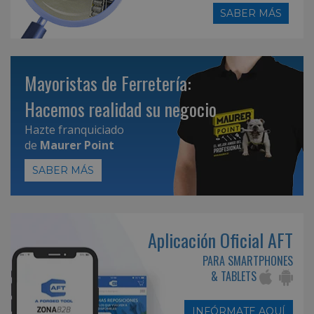
SABER MÁS
Mayoristas de Ferretería:
Hacemos realidad su negocio
Hazte franquiciado
de
Maurer Point
SABER MÁS
Aplicación Oficial AFT
PARA SMARTPHONES
& TABLETS
INFÓRMATE AQUÍ