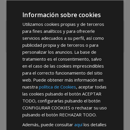
¿De dónde es la empresa?
Información sobre cookies
España
Portugal
Otros
Utilizamos cookies propias y de terceros
para fines analíticos y para ofrecerle
servicios adecuados a su perfil, así como
publicidad propia y de terceros o para
personalizar los anuncios. La base de
tratamiento es el consentimiento, salvo
He leído y acepto la
Política de Privacidad
en el caso de las cookies imprescindibles
para el correcto funcionamiento del sitio
web. Puede obtener más información en
nuestra
política de Cookies
, aceptar todas
las cookies pulsando el botón
ACEPTAR
TODO
, configurarlas pulsando el botón
CONFIGURAR COOKIES
o rechazar su uso
*Abstenerse particulares, sólo venta a tiendas y empresas minoristas y
pulsando el botón
RECHAZAR TODO
.
mayoristas.
Además, puede consultar
aquí
los detalles