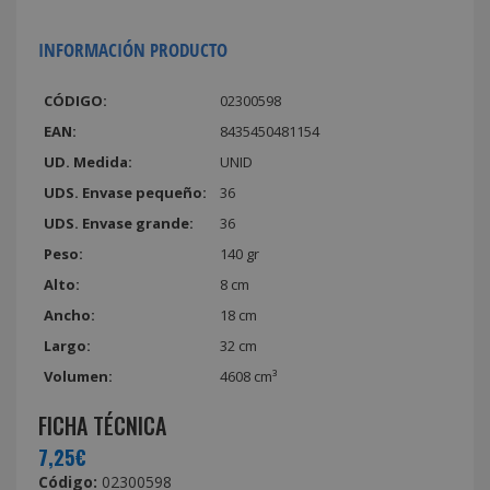
INFORMACIÓN PRODUCTO
CÓDIGO:
02300598
EAN:
8435450481154
UD. Medida:
UNID
UDS. Envase pequeño:
36
UDS. Envase grande:
36
Peso:
140 gr
Alto:
8 cm
Ancho:
18 cm
Largo:
32 cm
Volumen:
4608 cm³
FICHA TÉCNICA
7,25€
Código:
02300598