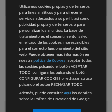
Utilizamos cookies propias y de terceros
para fines analíticos y para ofrecerle
servicios adecuados a su perfil, así como
publicidad propia y de terceros o para
He leído y acepto la
Política de Privacidad
personalizar los anuncios. La base de
tratamiento es el consentimiento, salvo
en el caso de las cookies imprescindibles
para el correcto funcionamiento del sitio
web. Puede obtener más información en
nuestra
política de Cookies
, aceptar todas
las cookies pulsando el botón
ACEPTAR
*Abstenerse particulares, sólo venta a tiendas y empresas minoristas y
mayoristas.
TODO
, configurarlas pulsando el botón
CONFIGURAR COOKIES
o rechazar su uso
pulsando el botón
RECHAZAR TODO
.
Además, puede consultar
aquí
los detalles
sobre la Política de Privacidad de Google.