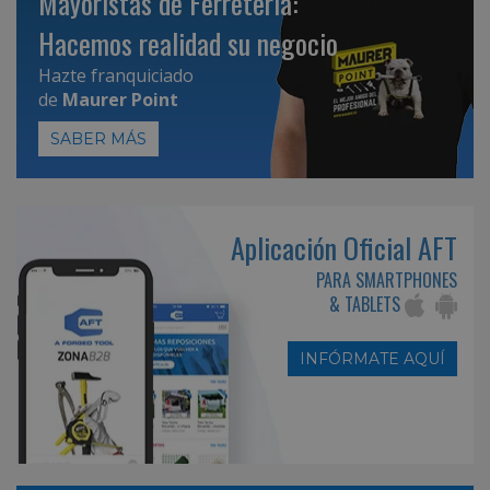
Mayoristas de Ferretería:
Hacemos realidad su negocio
Hazte franquiciado
de
Maurer Point
SABER MÁS
Aplicación Oficial AFT
PARA SMARTPHONES
& TABLETS
INFÓRMATE AQUÍ