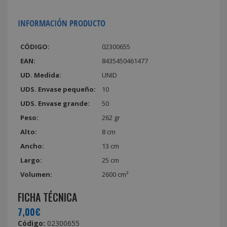
INFORMACIÓN PRODUCTO
CÓDIGO:
02300655
EAN:
8435450461477
UD. Medida:
UNID
UDS. Envase pequeño:
10
UDS. Envase grande:
50
Peso:
262 gr
Alto:
8 cm
Ancho:
13 cm
Largo:
25 cm
Volumen:
2600 cm³
FICHA TÉCNICA
7,00€
Código:
02300655