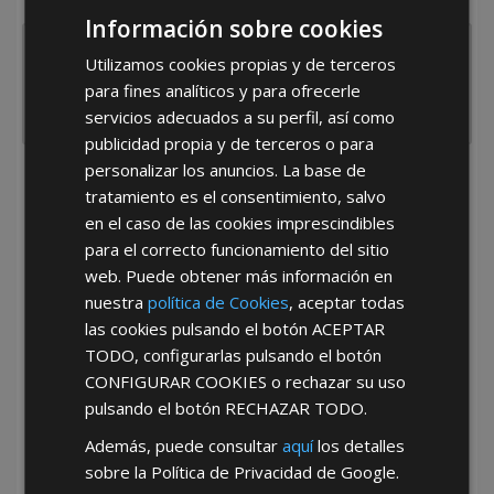
España
Portugal
Otros
Información sobre cookies
Utilizamos cookies propias y de terceros
para fines analíticos y para ofrecerle
servicios adecuados a su perfil, así como
publicidad propia y de terceros o para
personalizar los anuncios. La base de
He leído y acepto la
Política de Privacidad
tratamiento es el consentimiento, salvo
en el caso de las cookies imprescindibles
para el correcto funcionamiento del sitio
web. Puede obtener más información en
nuestra
política de Cookies
, aceptar todas
las cookies pulsando el botón
ACEPTAR
TODO
, configurarlas pulsando el botón
*Abstenerse particulares, sólo venta a tiendas y empresas minoristas y
CONFIGURAR COOKIES
o rechazar su uso
mayoristas.
pulsando el botón
RECHAZAR TODO
.
Además, puede consultar
aquí
los detalles
sobre la Política de Privacidad de Google.