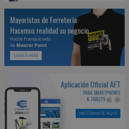
Mayoristas de Ferretería:
Hacemos realidad su negocio
Hazte franquiciado
de
Maurer Point
SABER MÁS
Aplicación Oficial AFT
PARA SMARTPHONES
& TABLETS
INFÓRMATE AQUÍ