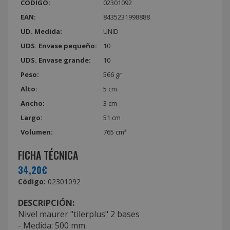
CÓDIGO:
02301092
EAN:
8435231998888
UD. Medida:
UNID
UDS. Envase pequeño:
10
UDS. Envase grande:
10
Peso:
566 gr
Alto:
5 cm
Ancho:
3 cm
Largo:
51 cm
Volumen:
765 cm³
FICHA TÉCNICA
34,20€
Código:
02301092
DESCRIPCIÓN:
Nivel maurer "tilerplus" 2 bases
- Medida: 500 mm.