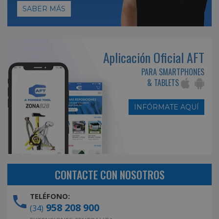
SABER MÁS
Aplicación Oficial AFT
PARA SMARTPHONES
& TABLETS
INFÓRMATE AQUÍ
CONTACTE CON NOSOTROS
TELÉFONO:
958 208 900
(34)