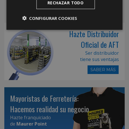
RECHAZAR TODO
CONFIGURAR COOKIES
Hazte Distribuidor
Oficial de AFT
Ser distribuidor
tiene sus ventajas
SABER MÁS
Mayoristas de Ferretería:
Hacemos realidad su negocio
Hazte franquiciado
de
Maurer Point