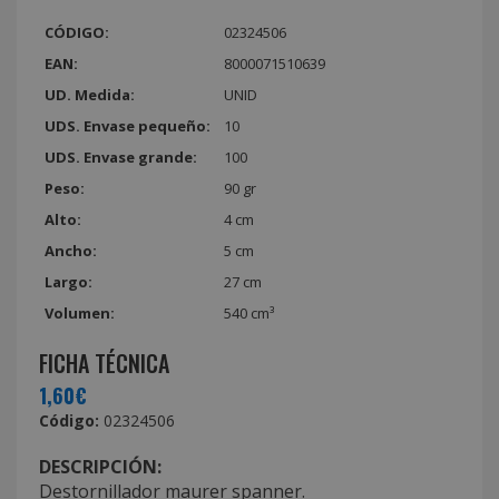
CÓDIGO:
02324506
EAN:
8000071510639
UD. Medida:
UNID
UDS. Envase pequeño:
10
UDS. Envase grande:
100
Peso:
90 gr
Alto:
4 cm
Ancho:
5 cm
Largo:
27 cm
Volumen:
540 cm³
FICHA TÉCNICA
1,60€
Código:
02324506
DESCRIPCIÓN:
Destornillador maurer spanner.