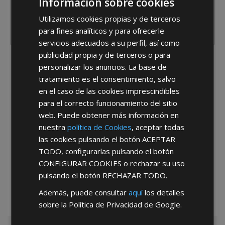
Información sobre cookies
Utilizamos cookies propias y de terceros
para fines analíticos y para ofrecerle
servicios adecuados a su perfil, así como
publicidad propia y de terceros o para
He leído y acepto la
Política de Privacidad
personalizar los anuncios. La base de
tratamiento es el consentimiento, salvo
en el caso de las cookies imprescindibles
para el correcto funcionamiento del sitio
web. Puede obtener más información en
nuestra
política de Cookies
, aceptar todas
las cookies pulsando el botón
ACEPTAR
*Abstenerse particulares, sólo venta a tiendas y empresas minoristas y
TODO
, configurarlas pulsando el botón
mayoristas.
CONFIGURAR COOKIES
o rechazar su uso
pulsando el botón
RECHAZAR TODO
.
Además, puede consultar
aquí
los detalles
sobre la Política de Privacidad de Google.