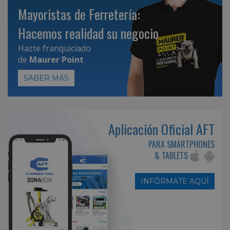
Mayoristas de Ferretería:
Hacemos realidad su negocio
Hazte franquiciado
de
Maurer Point
SABER MÁS
Aplicación Oficial AFT
PARA SMARTPHONES
& TABLETS
INFÓRMATE AQUÍ