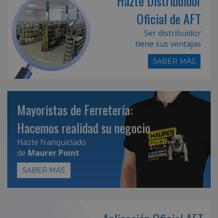
Hazte Distribuidor
Oficial de AFT
Ser distribuidor
tiene sus ventajas
SABER MÁS
Mayoristas de Ferretería:
Hacemos realidad su negocio
Hazte franquiciado
de
Maurer Point
SABER MÁS