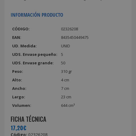
INFORMACIÓN PRODUCTO
CÓDIGO:
02326208
EAN:
8435450449475
UD. Medida:
UNID
UDS. Envase pequeño:
5
UDS. Envase grande:
50
Peso:
310 gr
Alto:
4 cm
Ancho:
7 cm
Largo:
23 cm
Volumen:
644 cm³
FICHA TÉCNICA
17,20€
Código:
02326208