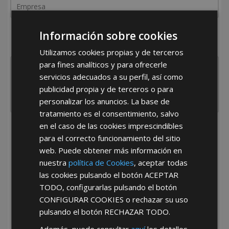
¿De dónde es la empresa?
Información sobre cookies
España
Portugal
Otros
Utilizamos cookies propias y de terceros
para fines analíticos y para ofrecerle
servicios adecuados a su perfil, así como
publicidad propia y de terceros o para
personalizar los anuncios. La base de
tratamiento es el consentimiento, salvo
en el caso de las cookies imprescindibles
He leído y acepto la
Política de Privacidad
para el correcto funcionamiento del sitio
web. Puede obtener más información en
nuestra
política de Cookies
, aceptar todas
las cookies pulsando el botón
ACEPTAR
TODO
, configurarlas pulsando el botón
CONFIGURAR COOKIES
o rechazar su uso
pulsando el botón
RECHAZAR TODO
.
*Abstenerse particulares, sólo venta a tiendas y empresas minoristas y
mayoristas.
Además, puede consultar
aquí
los detalles