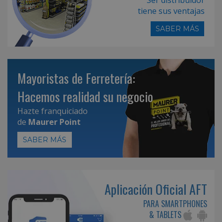
tiene sus ventajas
SABER MÁS
Mayoristas de Ferretería:
Hacemos realidad su negocio
Hazte franquiciado
de
Maurer Point
SABER MÁS
Aplicación Oficial AFT
PARA SMARTPHONES
& TABLETS