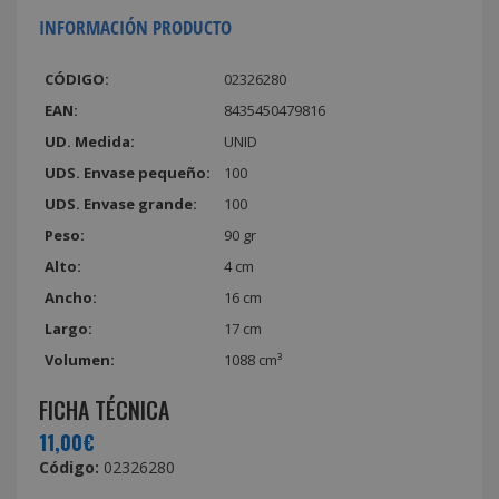
INFORMACIÓN PRODUCTO
CÓDIGO:
02326280
EAN:
8435450479816
UD. Medida:
UNID
UDS. Envase pequeño:
100
UDS. Envase grande:
100
Peso:
90 gr
Alto:
4 cm
Ancho:
16 cm
Largo:
17 cm
Volumen:
1088 cm³
FICHA TÉCNICA
11,00€
Código:
02326280