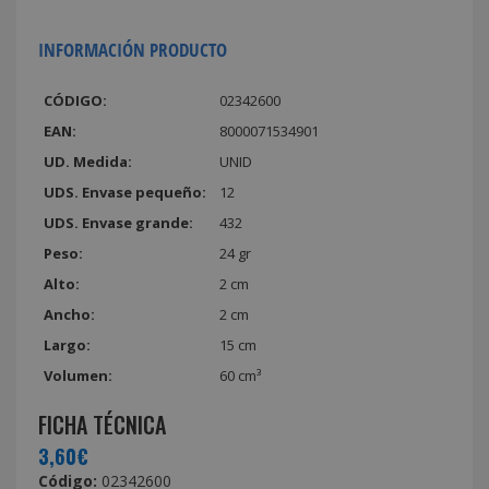
INFORMACIÓN PRODUCTO
CÓDIGO:
02342600
EAN:
8000071534901
UD. Medida:
UNID
UDS. Envase pequeño:
12
UDS. Envase grande:
432
Peso:
24 gr
Alto:
2 cm
Ancho:
2 cm
Largo:
15 cm
Volumen:
60 cm³
FICHA TÉCNICA
3,60€
Código:
02342600