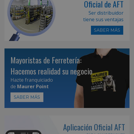
Oficial de AFT
Ser distribuidor
tiene sus ventajas
SABER MÁS
Mayoristas de Ferretería:
Hacemos realidad su negocio
Hazte franquiciado
de
Maurer Point
SABER MÁS
Aplicación Oficial AFT