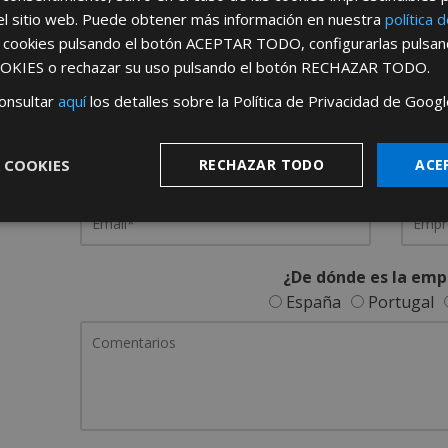
el sitio web. Puede obtener más información en nuestra
política 
REGÍSTRATE PARA HACERTE 
s cookies pulsando el botón
ACEPTAR TODO
, configurarlas pulsa
OKIES
o rechazar su uso pulsando el botón
RECHAZAR TODO
.
Desde
aquí
podrá ver todas las ventaj
onsultar
aquí
los detalles sobre la Política de Privacidad de Googl
Rellene este formulario y nos pondremos en contacto c
 COOKIES
RECHAZAR TODO
ACE
¿De dónde es la emp
España
Portugal