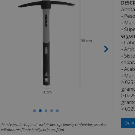
DESCR
Alcota
- Pes
- Mang
- Sup
ergon
- Cabe
- Artí
- Sist
separa
- Acab
- Mang
> 025
gramo
> 022
gramo
> 022
Desc
 de este producto puede incluir descripciones y contenidos visuales
editados mediante inteligencia artificial.