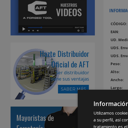
INFORMA
CÓDIGO:
EAN:
UD. Medi
UDS. Env
Hazte Distribuidor
UDS. Env
Oficial de AFT
Peso:
Alto:
Ser distribuidor
tiene sus ventajas
Ancho:
Largo:
SABER MÁS
Volumen
Información
Utilizamos cookie
Mayoristas de
a su perfil, así 
tratamiento es el