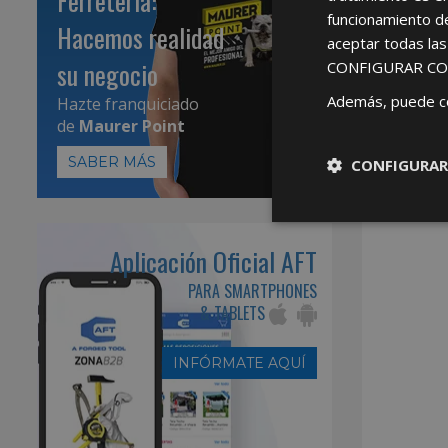
Ferretería:
funcionamiento d
Hacemos realidad
aceptar todas la
su negocio
CONFIGURAR CO
Además, puede c
Hazte franquiciado
de
Maurer Point
SABER MÁS
CONFIGURAR
Aplicación Oficial AFT
PARA SMARTPHONES
& TABLETS
INFÓRMATE AQUÍ