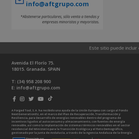
info@aftgrupo.com
*Abstenerse particulares, sólo venta a tiendas y
empresas minoristas y mayoristas.
Este sitio puede incluir
Avenida El Florío 75.
18015. Granada. SPAIN
T: (34)
958 208 900
E:
info@aftgrupo.com
A Forged Tool, S.A. ha recibido una ayuda de la Unión Europea con cargo al Fondo
NextGenerationEU, en el marco del Plan de Recuperación, Transformación y
Resiliencia, para Desarrollo de energías renovables dentro del programa de
incentivos ligados al autoconsumo y almacenamiento, con fuentes de energía
renovable, así como la implantación de sistemas térmicos renovables en el sector
residencial del Ministerio para la Transición Ecológica y el Reto Demográfico,
gestionado por la Junta de Andalucía, a través de la Agencia Andaluza de la Energía.