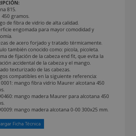
IPCIÓN:
na 815.
o 450 gramos.
o de fibra de vidrio de alta calidad.
erficie engomada para mayor comodidad y
omía.
zas de acero forjado y tratado térmicamente.
culo también conocido como: picola, picoleta.
ema de fijación de la cabeza end fit, que evita la
ción accidental de la cabeza y el mango.
ado texturizado de las cabezas.
os compatibles en la siguiente referencia:
10001: mango fibra vidrio Maurer alcotana 450
s.
90460: mango madera Maurer para alcotana 450
s.
90009: mango madera alcotana 0-00 300x25 mm.
argar Ficha Técnica