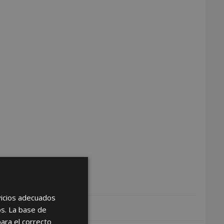
rvicios adecuados
os. La base de
para el correcto