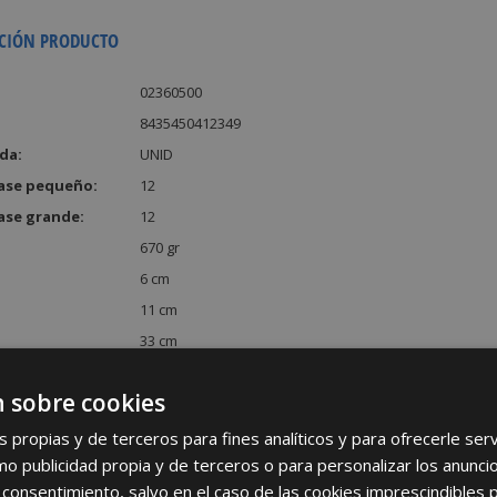
CIÓN PRODUCTO
02360500
8435450412349
da:
UNID
ase pequeño:
12
ase grande:
12
670 gr
6 cm
11 cm
33 cm
:
2178 cm³
 sobre cookies
s propias y de terceros para fines analíticos y para ofrecerle se
como publicidad propia y de terceros o para personalizar los anunci
 consentimiento, salvo en el caso de las cookies imprescindibles 