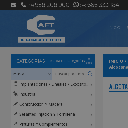
958 208 900
666 333 184
(34)
(34)
INICIO
mapa de categorías
INICIO
>
CATEGORÍAS
Alcotana
Implantaciones / Lineales / Expositores / Mostradores
ALCOTA
Industria
Construccion Y Madera
Sellantes -fijacion Y Tornilleria
Pinturas Y Complementos