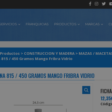
SERVICIOS
FRANQUICIAS
PRODUCTOS
MARCAS
C
Productos
>
CONSTRUCCION Y MADERA
>
MAZAS / MACETAS
 815 / 450 Gramos Mango Fribra Vidrio
NA 815 / 450 GRAMOS MANGO FRIBRA VIDRIO
FICHA
12,35
Código