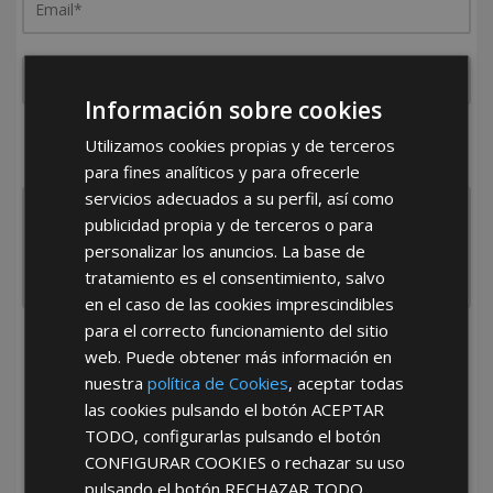
Información sobre cookies
¿De dónde es la empresa?
Utilizamos cookies propias y de terceros
España
Portugal
Otros
para fines analíticos y para ofrecerle
servicios adecuados a su perfil, así como
publicidad propia y de terceros o para
personalizar los anuncios. La base de
tratamiento es el consentimiento, salvo
en el caso de las cookies imprescindibles
para el correcto funcionamiento del sitio
He leído y acepto la
Política de Privacidad
web. Puede obtener más información en
nuestra
política de Cookies
, aceptar todas
las cookies pulsando el botón
ACEPTAR
TODO
, configurarlas pulsando el botón
CONFIGURAR COOKIES
o rechazar su uso
pulsando el botón
RECHAZAR TODO
.