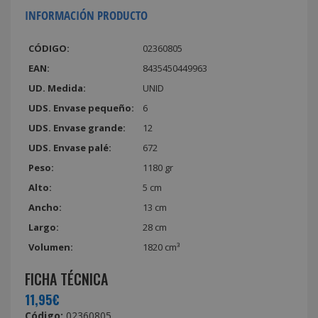
INFORMACIÓN PRODUCTO
CÓDIGO:
02360805
EAN:
8435450449963
UD. Medida:
UNID
UDS. Envase pequeño:
6
UDS. Envase grande:
12
UDS. Envase palé:
672
Peso:
1180 gr
Alto:
5 cm
Ancho:
13 cm
Largo:
28 cm
Volumen:
1820 cm³
FICHA TÉCNICA
11,95€
Código:
02360805