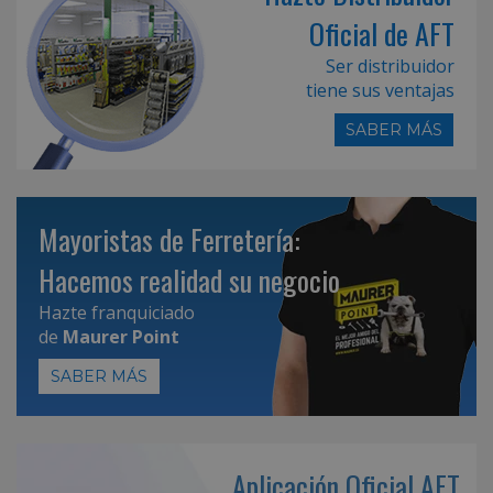
Oficial de AFT
Ser distribuidor
tiene sus ventajas
SABER MÁS
Mayoristas de Ferretería:
Hacemos realidad su negocio
Hazte franquiciado
de
Maurer Point
SABER MÁS
Aplicación Oficial AFT