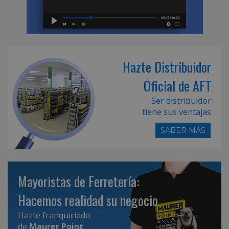
Hazte Distribuidor
Oficial de AFT
Ser distribuidor
tiene sus ventajas
SABER MÁS
Mayoristas de Ferretería:
Hacemos realidad su negocio
Hazte franquiciado
de
Maurer Point