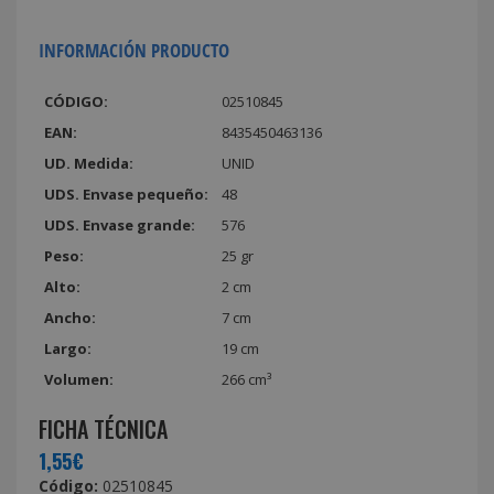
INFORMACIÓN PRODUCTO
CÓDIGO:
02510845
EAN:
8435450463136
UD. Medida:
UNID
UDS. Envase pequeño:
48
UDS. Envase grande:
576
Peso:
25 gr
Alto:
2 cm
Ancho:
7 cm
Largo:
19 cm
Volumen:
266 cm³
FICHA TÉCNICA
1,55€
Código:
02510845