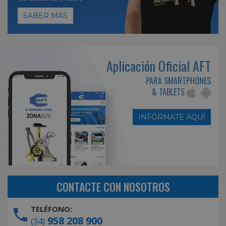
SABER MÁS
Aplicación Oficial AFT
PARA SMARTPHONES
& TABLETS
INFÓRMATE AQUÍ
CONTACTE CON NOSOTROS
TELÉFONO:
958 208 900
(34)