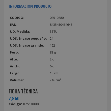
INFORMACIÓN PRODUCTO
CÓDIGO:
02510880
EAN:
8435450464645
UD. Medida:
ESTU
UDS. Envase pequeño:
24
UDS. Envase grande:
192
Peso:
83 gr
Alto:
2 cm
Ancho:
6 cm
Largo:
18 cm
Volumen:
216 cm³
FICHA TÉCNICA
7,95€
Código:
02510880