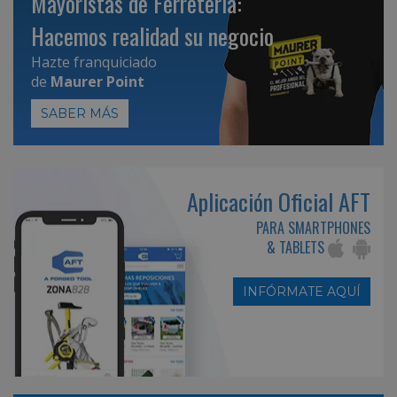
Mayoristas de Ferretería:
Hacemos realidad su negocio
Hazte franquiciado
de
Maurer Point
SABER MÁS
Aplicación Oficial AFT
PARA SMARTPHONES
& TABLETS
INFÓRMATE AQUÍ