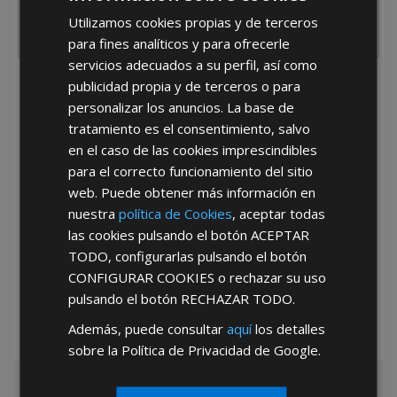
Utilizamos cookies propias y de terceros
para fines analíticos y para ofrecerle
servicios adecuados a su perfil, así como
publicidad propia y de terceros o para
He leído y acepto la
Política de Privacidad
personalizar los anuncios. La base de
tratamiento es el consentimiento, salvo
en el caso de las cookies imprescindibles
para el correcto funcionamiento del sitio
web. Puede obtener más información en
nuestra
política de Cookies
, aceptar todas
las cookies pulsando el botón
ACEPTAR
*Abstenerse particulares, sólo venta a tiendas y empresas minoristas y
TODO
, configurarlas pulsando el botón
mayoristas.
CONFIGURAR COOKIES
o rechazar su uso
pulsando el botón
RECHAZAR TODO
.
Además, puede consultar
aquí
los detalles
sobre la Política de Privacidad de Google.