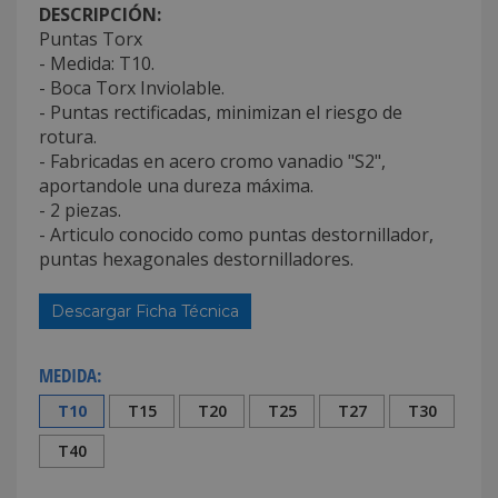
DESCRIPCIÓN:
Puntas Torx
- Medida: T10.
- Boca Torx Inviolable.
- Puntas rectificadas, minimizan el riesgo de
rotura.
- Fabricadas en acero cromo vanadio "S2",
aportandole una dureza máxima.
- 2 piezas.
- Articulo conocido como puntas destornillador,
puntas hexagonales destornilladores.
Descargar Ficha Técnica
MEDIDA:
T10
T15
T20
T25
T27
T30
T40