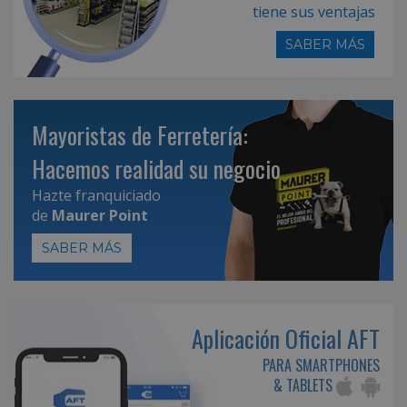
tiene sus ventajas
SABER MÁS
Mayoristas de Ferretería:
Hacemos realidad su negocio
Hazte franquiciado
de
Maurer Point
SABER MÁS
Aplicación Oficial AFT
PARA SMARTPHONES
& TABLETS