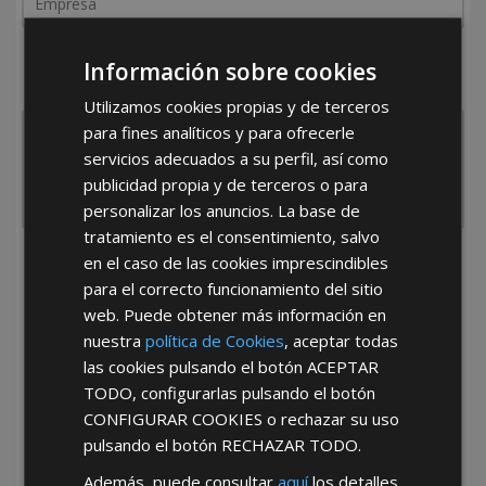
¿De dónde es la empresa?
Información sobre cookies
España
Portugal
Otros
Utilizamos cookies propias y de terceros
para fines analíticos y para ofrecerle
servicios adecuados a su perfil, así como
publicidad propia y de terceros o para
personalizar los anuncios. La base de
tratamiento es el consentimiento, salvo
en el caso de las cookies imprescindibles
He leído y acepto la
Política de Privacidad
para el correcto funcionamiento del sitio
web. Puede obtener más información en
nuestra
política de Cookies
, aceptar todas
las cookies pulsando el botón
ACEPTAR
TODO
, configurarlas pulsando el botón
CONFIGURAR COOKIES
o rechazar su uso
pulsando el botón
RECHAZAR TODO
.
*Abstenerse particulares, sólo venta a tiendas y empresas minoristas y
mayoristas.
Además, puede consultar
aquí
los detalles