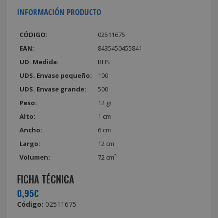
INFORMACIÓN PRODUCTO
CÓDIGO:
02511675
EAN:
8435450455841
UD. Medida:
BLIS
UDS. Envase pequeño:
100
UDS. Envase grande:
500
Peso:
12 gr
Alto:
1 cm
Ancho:
6 cm
Largo:
12 cm
Volumen:
72 cm³
FICHA TÉCNICA
0,95€
Código:
02511675