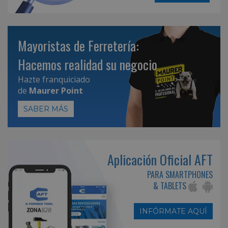
Mayoristas de Ferretería:
Hacemos realidad su negocio
Hazte franquiciado
de
Maurer Point
SABER MÁS
Aplicación Oficial AFT
PARA SMARTPHONES
& TABLETS
INFÓRMATE AQUÍ