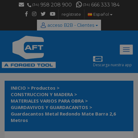
958 208 900
666 333 184
(34)
(34)
regístrate
Español
acceso B2B - Clientes
Desp
naveg
Descarga nuestra app
INICIO
>
Productos
>
CONSTRUCCION Y MADERA
>
MATERIALES VARIOS PARA OBRA
>
GUARDAVIVOS Y GUARDACANTOS
>
Guardacantos Metal Redondo Mate Barra 2,6
Metros