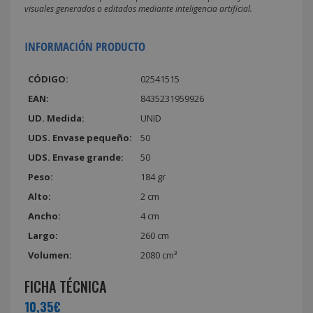
visuales generados o editados mediante inteligencia artificial.
INFORMACIÓN PRODUCTO
CÓDIGO:
02541515
EAN:
8435231959926
UD. Medida:
UNID
UDS. Envase pequeño:
50
UDS. Envase grande:
50
Peso:
184 gr
Alto:
2 cm
Ancho:
4 cm
Largo:
260 cm
Volumen:
2080 cm³
FICHA TÉCNICA
10,35€