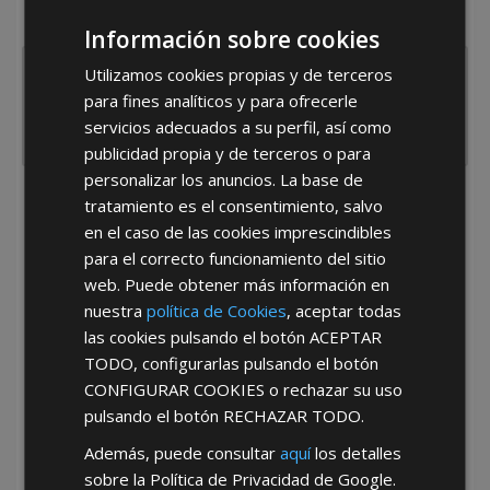
España
Portugal
Otros
Información sobre cookies
Utilizamos cookies propias y de terceros
para fines analíticos y para ofrecerle
servicios adecuados a su perfil, así como
publicidad propia y de terceros o para
personalizar los anuncios. La base de
tratamiento es el consentimiento, salvo
He leído y acepto la
Política de Privacidad
en el caso de las cookies imprescindibles
para el correcto funcionamiento del sitio
web. Puede obtener más información en
nuestra
política de Cookies
, aceptar todas
las cookies pulsando el botón
ACEPTAR
TODO
, configurarlas pulsando el botón
CONFIGURAR COOKIES
o rechazar su uso
*Abstenerse particulares, sólo venta a tiendas y empresas minoristas y
mayoristas.
pulsando el botón
RECHAZAR TODO
.
Además, puede consultar
aquí
los detalles
sobre la Política de Privacidad de Google.