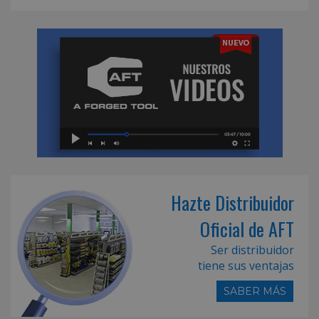
Hazte Distribuidor
Oficial de AFT
Ser distribuidor
tiene sus ventajas
SABER MÁS