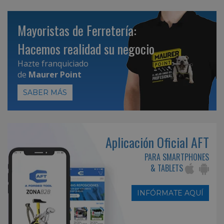
Mayoristas de Ferretería:
Hacemos realidad su negocio
Hazte franquiciado
de
Maurer Point
SABER MÁS
Aplicación Oficial AFT
PARA SMARTPHONES
& TABLETS
INFÓRMATE AQUÍ