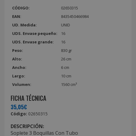
CÓDIGO:
02650315
EAN:
8435450466984
UD. Medida:
UNID
UDS. Envase pequeño:
16
UDS. Envase grande:
16
Peso:
830 gr
Alto:
26 cm
Ancho:
6 cm
Largo:
10 cm
Volumen:
1560 cm³
FICHA TÉCNICA
35,05€
Código:
02650315
DESCRIPCIÓN:
Soplete 3 Boquillas Con Tubo