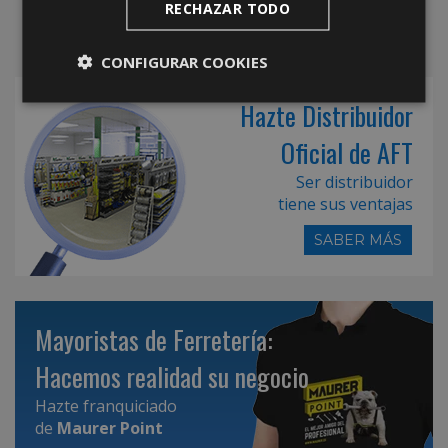
RECHAZAR TODO
CONFIGURAR COOKIES
Hazte Distribuidor
Oficial de AFT
Ser distribuidor
tiene sus ventajas
SABER MÁS
Mayoristas de Ferretería:
Hacemos realidad su negocio
Hazte franquiciado
de
Maurer Point