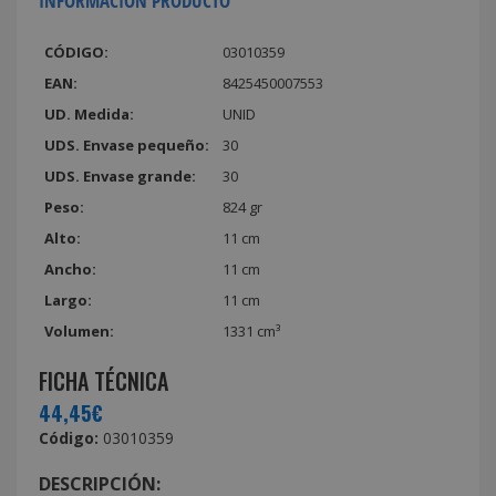
INFORMACIÓN PRODUCTO
CÓDIGO:
03010359
EAN:
8425450007553
UD. Medida:
UNID
UDS. Envase pequeño:
30
UDS. Envase grande:
30
Peso:
824 gr
Alto:
11 cm
Ancho:
11 cm
Largo:
11 cm
Volumen:
1331 cm³
FICHA TÉCNICA
44,45€
Código:
03010359
DESCRIPCIÓN: