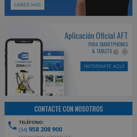
SABER MÁS
Aplicación Oficial AFT
PARA SMARTPHONES
& TABLETS
INFÓRMATE AQUÍ
CONTACTE CON NOSOTROS
TELÉFONO:
958 208 900
(34)