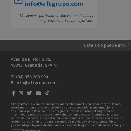
info@aftgrupo.com
*Abstenerse particulares, sólo venta a tiendas y
empresas minoristas y mayoristas.
Este sitio puede incluir
Avenida El Florío 75.
18015. Granada. SPAIN
T: (34)
958 208 900
E:
info@aftgrupo.com
A Forged Tool, S.A. ha recibido una ayuda de la Unión Europea con cargo al Fondo
NextGenerationEU, en el marco del Plan de Recuperación, Transformación y
Resiliencia, para Desarrollo de energías renovables dentro del programa de
incentivos ligados al autoconsumo y almacenamiento, con fuentes de energía
renovable, así como la implantación de sistemas térmicos renovables en el sector
residencial del Ministerio para la Transición Ecológica y el Reto Demográfico,
gestionado por la Junta de Andalucía, a través de la Agencia Andaluza de la Energía.