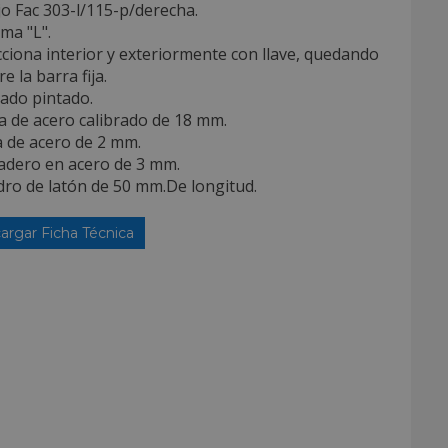
o Fac 303-l/115-p/derecha.
ema "L".
cciona interior y exteriormente con llave, quedando
e la barra fija.
ado pintado.
a de acero calibrado de 18 mm.
a de acero de 2 mm.
radero en acero de 3 mm.
ndro de latón de 50 mm.De longitud.
argar Ficha Técnica