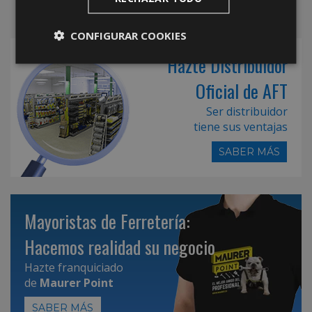
CONFIGURAR COOKIES
Hazte Distribuidor
Oficial de AFT
Ser distribuidor
tiene sus ventajas
SABER MÁS
Mayoristas de Ferretería:
Hacemos realidad su negocio
Hazte franquiciado
de
Maurer Point
SABER MÁS