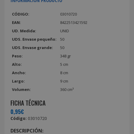
INFORMACIÓN PRODUCTO
CÓDIGO:
03010720
EAN:
8422513421592
UD. Medida:
UNID
UDS. Envase pequeño:
50
UDS. Envase grande:
50
Peso:
348 gr
Alto:
5 cm
Ancho:
8 cm
Largo:
9 cm
Volumen:
360 cm³
FICHA TÉCNICA
0,95€
Código:
03010720
DESCRIPCIÓN: