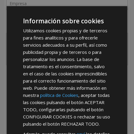
¿De dónde es la empresa?
Información sobre cookies
España
Portugal
Otros
Utilizamos cookies propias y de terceros
para fines analíticos y para ofrecerle
servicios adecuados a su perfil, así como
publicidad propia y de terceros o para
personalizar los anuncios. La base de
tratamiento es el consentimiento, salvo
en el caso de las cookies imprescindibles
He leído y acepto la
Política de Privacidad
para el correcto funcionamiento del sitio
web. Puede obtener más información en
nuestra
política de Cookies
, aceptar todas
las cookies pulsando el botón
ACEPTAR
TODO
, configurarlas pulsando el botón
CONFIGURAR COOKIES
o rechazar su uso
pulsando el botón
RECHAZAR TODO
.
*Abstenerse particulares, sólo venta a tiendas y empresas minoristas y
mayoristas.
Además, puede consultar
aquí
los detalles