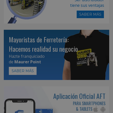
tiene sus ventajas
SABER MÁS
Mayoristas de Ferretería:
Hacemos realidad su negocio
Hazte franquiciado
de
Maurer Point
SABER MÁS
Aplicación Oficial AFT
PARA SMARTPHONES
& TABLETS