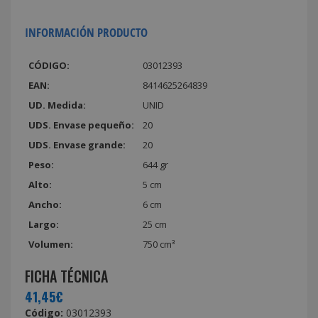
INFORMACIÓN PRODUCTO
CÓDIGO:
03012393
EAN:
8414625264839
UD. Medida:
UNID
UDS. Envase pequeño:
20
UDS. Envase grande:
20
Peso:
644 gr
Alto:
5 cm
Ancho:
6 cm
Largo:
25 cm
Volumen:
750 cm³
FICHA TÉCNICA
41,45€
Código:
03012393