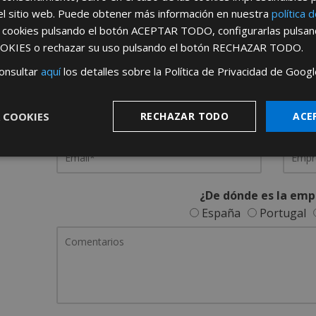
el sitio web. Puede obtener más información en nuestra
política 
REGÍSTRATE PARA HACERTE 
s cookies pulsando el botón
ACEPTAR TODO
, configurarlas pulsa
OKIES
o rechazar su uso pulsando el botón
RECHAZAR TODO
.
Desde
aquí
podrá ver todas las ventaj
onsultar
aquí
los detalles sobre la Política de Privacidad de Googl
Rellene este formulario y nos pondremos en contacto c
 COOKIES
RECHAZAR TODO
ACE
¿De dónde es la emp
España
Portugal