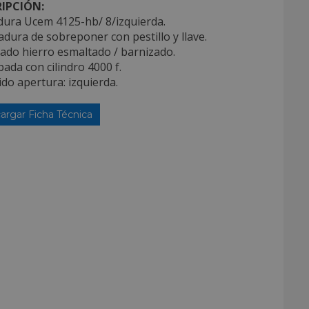
IPCIÓN:
dura Ucem 4125-hb/ 8/izquierda.
adura de sobreponer con pestillo y llave.
ado hierro esmaltado / barnizado.
pada con cilindro 4000 f.
ido apertura: izquierda.
argar Ficha Técnica