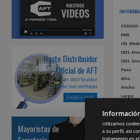
INFORMA
CÓDIGO:
EAN:
UD. Medi
UDS. Env
Hazte Distribuidor
UDS. Env
Oficial de AFT
Peso:
Alto:
Ser distribuidor
tiene sus ventajas
Ancho:
Largo:
SABER MÁS
Volumen
Información
Utilizamos cookie
Mayoristas de
a su perfil, así 
tratamiento es el