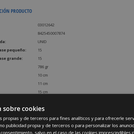
CIÓN PRODUCTO
03012642
8425450007874
da:
UNID
ase pequeño:
15
ase grande:
15
786 gr
10 cm
11 cm
15 cm
:
1650 cm³
 sobre cookies
s propias y de terceros para fines analíticos y para ofrecerle se
como publicidad propia y de terceros o para personalizar los anunci
 consentimiento, salvo en el caso de las cookies imprescindibles 