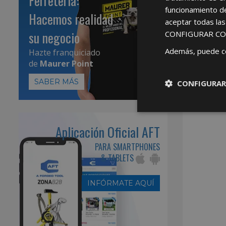
Ferretería:
funcionamiento d
Hacemos realidad
aceptar todas la
su negocio
CONFIGURAR CO
Además, puede c
Hazte franquiciado
de
Maurer Point
SABER MÁS
CONFIGURAR
Aplicación Oficial AFT
PARA SMARTPHONES
& TABLETS
INFÓRMATE AQUÍ