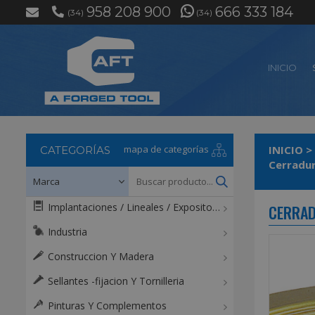
958 208 900
666 333 184
(34)
(34)
INICIO
mapa de categorías
INICIO
>
CATEGORÍAS
Cerradur
Implantaciones / Lineales / Expositores / Mostradores
CERRAD
Industria
Construccion Y Madera
Sellantes -fijacion Y Tornilleria
Pinturas Y Complementos