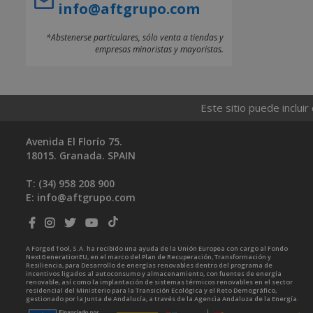
info@aftgrupo.com
*Abstenerse particulares, sólo venta a tiendas y
empresas minoristas y mayoristas.
Este sitio puede incluir
Avenida El Florío 75.
18015. Granada. SPAIN
T: (34)
958 208 900
E:
info@aftgrupo.com
A Forged Tool, S.A. ha recibido una ayuda de la Unión Europea con cargo al Fondo
NextGenerationEU, en el marco del Plan de Recuperación, Transformación y
Resiliencia, para Desarrollo de energías renovables dentro del programa de
incentivos ligados al autoconsumo y almacenamiento, con fuentes de energía
renovable, así como la implantación de sistemas térmicos renovables en el sector
residencial del Ministerio para la Transición Ecológica y el Reto Demográfico,
gestionado por la Junta de Andalucía, a través de la Agencia Andaluza de la Energía.