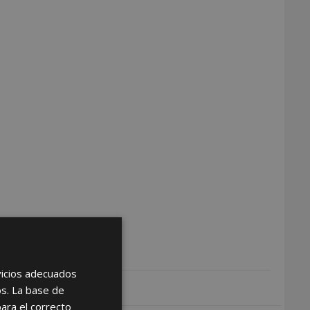
rvicios adecuados
os. La base de
para el correcto