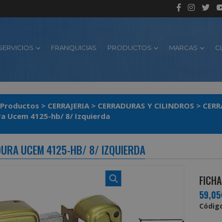
SERVICIOS
FRANQUICIAS
PRODUCTOS
MARCAS
C
Productos
>
CERRAJERIA
>
CERRADURAS Y CILINDROS
>
CERR
a Ucem 4125-hb/ 8/ Izquierda
URA UCEM 4125-HB/ 8/ IZQUIERDA
FICHA
59,05
Código