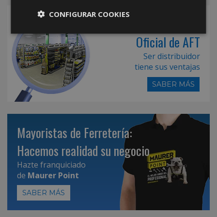
CONFIGURAR COOKIES
Hazte Distribuidor
Oficial de AFT
Ser distribuidor
tiene sus ventajas
SABER MÁS
Mayoristas de Ferretería:
Hacemos realidad su negocio
Hazte franquiciado
de
Maurer Point
SABER MÁS