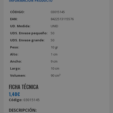
INFORMACIÓN PRODUCTO
CÓDIGO:
03015145
EAN:
8422513115576
UD. Medida:
UNID
UDS. Envase pequeño:
50
UDS. Envase grande:
50
Peso:
10 gr
Alto:
1 cm
Ancho:
9 cm
Largo:
10 cm
Volumen:
90 cm³
FICHA TÉCNICA
1,40€
Código:
03015145
DESCRIPCIÓN: